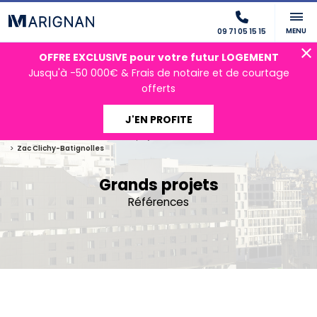
MENU
09 71 05 15 15
OFFRE EXCLUSIVE pour votre futur LOGEMENT
Jusqu'à -50 000€ & Frais de notaire et de courtage
offerts
J'EN PROFITE
Accueil
Nos activités
Grands projets
Références
Zac Clichy-Batignolles
Grands projets
Références