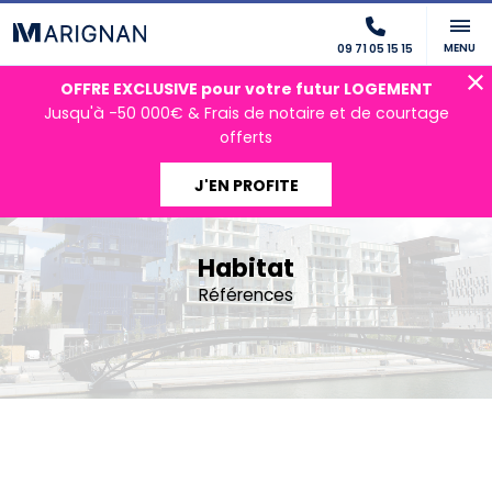
MENU
09 71 05 15 15
OFFRE EXCLUSIVE pour votre futur LOGEMENT
Jusqu'à -50 000€ & Frais de notaire et de courtage
offerts
J'EN PROFITE
Accueil
Nos activités
Habitat
Références
Art Urbain
Habitat
Références