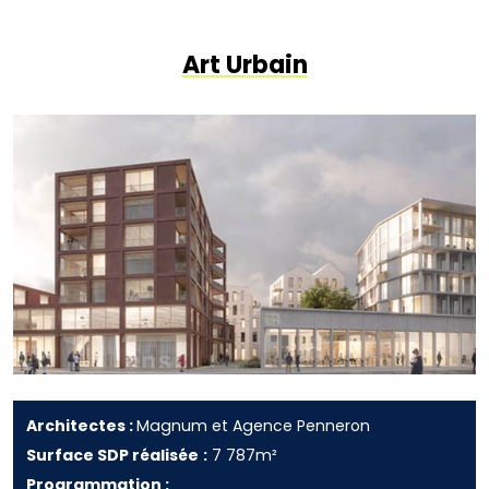
Art Urbain
Architectes :
Magnum et Agence Penneron
Surface SDP réalisée
:
7 787m²
Programmation :