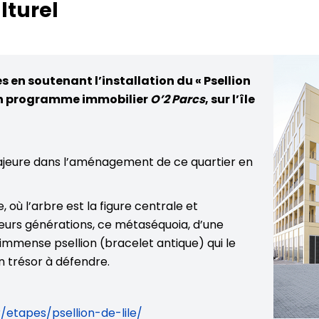
lturel
en soutenant l’installation du « Psellion
e son programme immobilier
O’2 Parcs
, sur l’île
jeure dans l’aménagement de ce quartier en
 où l’arbre est la figure centrale et
sieurs générations, ce métaséquoia, d’une
 immense psellion (bracelet antique) qui le
 trésor à défendre.
/etapes/psellion-de-lile/