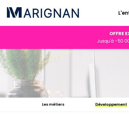
L'en
Accueil
Carrières
Les métiers
Développement
OFFRE E
Jusqu'à -50 00
Les métiers
Développement