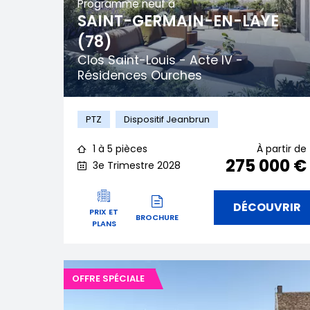
Programme neuf à
SAINT-GERMAIN-EN-LAYE
(78)
Clos Saint-Louis - Acte IV -
Résidences Ourches
PTZ
Dispositif Jeanbrun
1 à 5 pièces
À partir de
275 000 €
3e Trimestre 2028
DÉCOUVRIR
PRIX ET
BROCHURE
PLANS
OFFRE SPÉCIALE