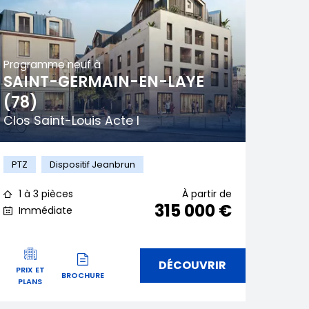
Programme neuf à
SAINT-GERMAIN-EN-LAYE
(78)
Clos Saint-Louis Acte I
PTZ
Dispositif Jeanbrun
1 à 3 pièces
À partir de
315 000 €
Immédiate
DÉCOUVRIR
PRIX ET
BROCHURE
PLANS