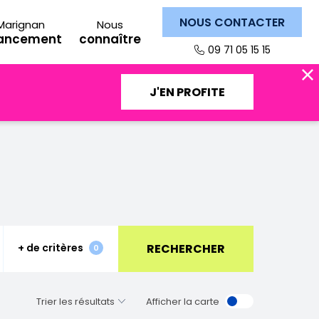
NOUS CONTACTER
Marignan
Nous
nancement
connaître
09 71 05 15 15
J'EN PROFITE
RECHERCHER
+ de critères
Fermer
0
Afficher la carte