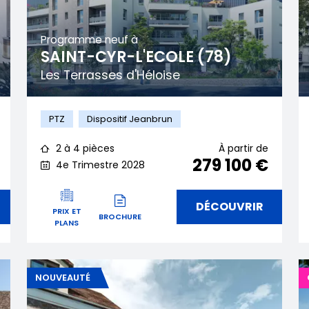
Programme neuf à
SAINT-CYR-L'ECOLE (78)
Les Terrasses d'Héloise
PTZ
Dispositif Jeanbrun
2 à 4 pièces
À partir de
279 100 €
4e Trimestre 2028
DÉCOUVRIR
PRIX ET
BROCHURE
PLANS
NOUVEAUTÉ