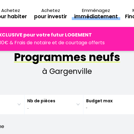
Achetez
Achetez
Emménagez
ur habiter
pour investir
immédiatement
Fi
Gargenville
XCLUSIVE pour votre futur LOGEMENT
0€ & Frais de notaire et de courtage offerts
Programmes neufs
à Gargenville
Nb de pièces
Budget max
he