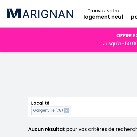
Trouvez votre
logement neuf
po
Accueil
Programmes neufs
Ile-de-France
Yvelines
OFFRE E
Jusqu'à -50 00
Localité
Gargenville (78)
×
Aucun résultat
pour vos critères de recherc