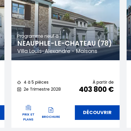
Programme neuf à
NEAUPHLE-LE-CHATEAU (78)
Villa Louis-Alexandre - Maisons
4 à 5 pièces
À partir de
403 800 €
2e Trimestre 2028
DÉCOUVRIR
PRIX ET
BROCHURE
PLANS