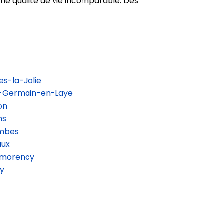
ne qualité de vie incomparable. Dès
s-la-Jolie
t-Germain-en-Laye
on
ns
ombes
aux
tmorency
ay