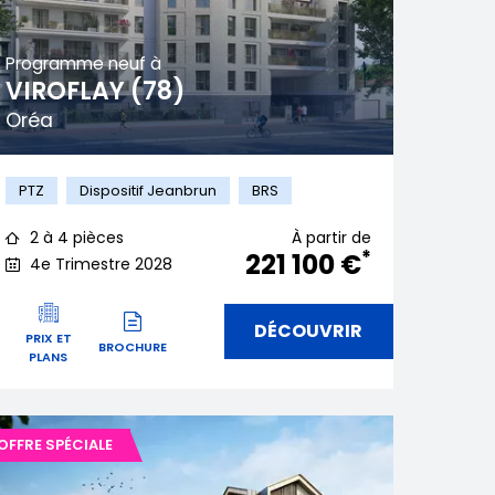
Programme neuf à
VIROFLAY (78)
Oréa
PTZ
Dispositif Jeanbrun
BRS
2 à 4 pièces
À partir de
*
221 100 €
4e Trimestre 2028
DÉCOUVRIR
PRIX ET
BROCHURE
PLANS
OFFRE SPÉCIALE