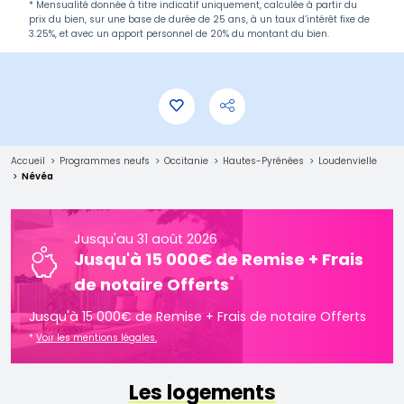
* Mensualité donnée à titre indicatif uniquement, calculée à partir du
prix du bien, sur une base de durée de 25 ans, à un taux d’intérêt fixe de
3.25%, et avec un apport personnel de 20% du montant du bien.
Accueil
Programmes neufs
Occitanie
Hautes-Pyrénées
Loudenvielle
Névéa
Jusqu'au 31 août 2026
Jusqu'à 15 000€ de Remise + Frais
*
de notaire Offerts
Jusqu'à 15 000€ de Remise + Frais de notaire Offerts
*
Voir les mentions légales.
Les logements