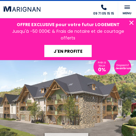
MENU
09 71 05 15 15
OFFRE EXCLUSIVE pour votre futur LOGEMENT
Jusqu'à -50 000€ & Frais de notaire et de courtage
offerts
J'EN PROFITE
Prêt à
Dispositif
taux
0%
Jeanbrun