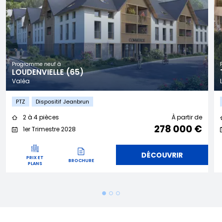
Programme neuf à
LOUDENVIELLE (65)
Valéa
PTZ
Dispositif Jeanbrun
2 à 4 pièces
À partir de
278 000 €
1er Trimestre 2028
DÉCOUVRIR
PRIX ET
BROCHURE
PLANS