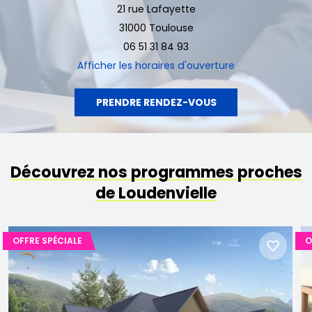
21 rue Lafayette
31000 Toulouse
06 51 31 84 93
Afficher
les horaires d'ouverture
PRENDRE RENDEZ-VOUS
Découvrez nos programmes proches
de Loudenvielle
OFFRE SPÉCIALE
O