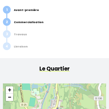
1
Avant-première
2
Commercialisation
3
Travaux
4
Livraison
Le Quartier
+
−