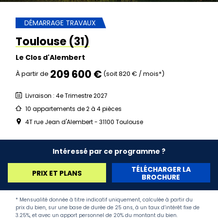
DÉMARRAGE TRAVAUX
Toulouse (31)
Le Clos d'Alembert
209 600 €
À partir de
(soit 820 € / mois*)
Livraison : 4e Trimestre 2027
10 appartements de 2 à 4 pièces
4T rue Jean d'Alembert - 31100 Toulouse
Intéressé par ce programme ?
TÉLÉCHARGER LA
PRIX ET PLANS
BROCHURE
* Mensualité donnée à titre indicatif uniquement, calculée à partir du
prix du bien, sur une base de durée de 25 ans, à un taux d’intérêt fixe de
3.25%, et avec un apport personnel de 20% du montant du bien.