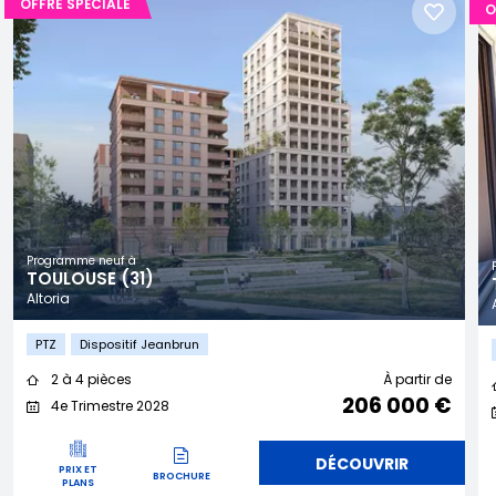
OFFRE SPÉCIALE
O
Programme neuf à
TOULOUSE (31)
Altoria
PTZ
Dispositif Jeanbrun
2 à 4 pièces
À partir de
206 000 €
4e Trimestre 2028
DÉCOUVRIR
PRIX ET
BROCHURE
PLANS