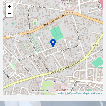
+
−
Leaflet
| ©
OpenStreetMap contributors