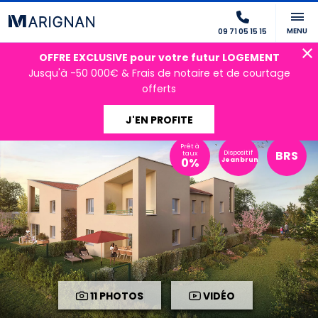
MENU
09 71 05 15 15
OFFRE EXCLUSIVE pour votre futur LOGEMENT
Jusqu'à -50 000€ & Frais de notaire et de courtage
offerts
J'EN PROFITE
Prêt à
BRS
Dispositif
taux
0%
Jeanbrun
11 PHOTOS
VIDÉO