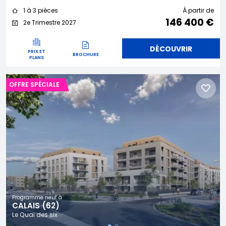
1 à 3 pièces
À partir de
146 400 €
2e Trimestre 2027
DÉCOUVRIR
PRIX ET
BROCHURE
PLANS
OFFRE SPÉCIALE
Programme neuf à
CALAIS (62)
Le Quai des six