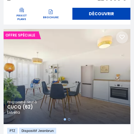
DÉCOUVRIR
PRIX ET
BROCHURE
PLANS
OFFRE SPÉCIALE
Programme neuf à
CUCQ (62)
Estrella
PTZ
Dispositif Jeanbrun