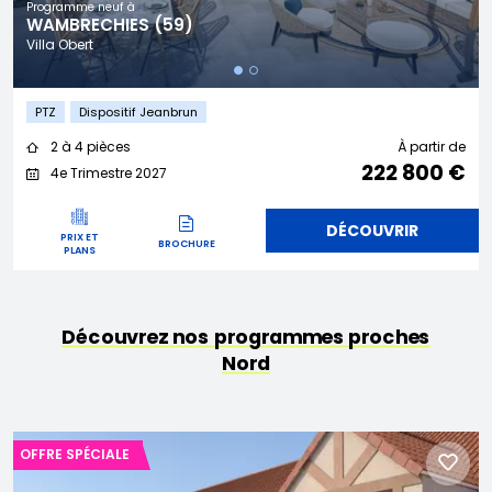
Programme neuf à
WAMBRECHIES (59)
Villa Obert
PTZ
Dispositif Jeanbrun
2 à 4 pièces
À partir de
222 800 €
4e Trimestre 2027
DÉCOUVRIR
PRIX ET
BROCHURE
PLANS
Découvrez nos programmes proches
Nord
OFFRE SPÉCIALE