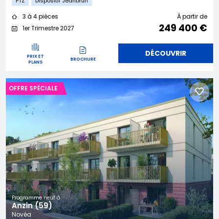
PTZ
Dispositif Jeanbrun
3 à 4 pièces
À partir de
249 400 €
1er Trimestre 2027
DÉCOUVRIR
PRIX ET
BROCHURE
PLANS
OFFRE SPÉCIALE
Programme neuf à
Anzin (59)
Novéa