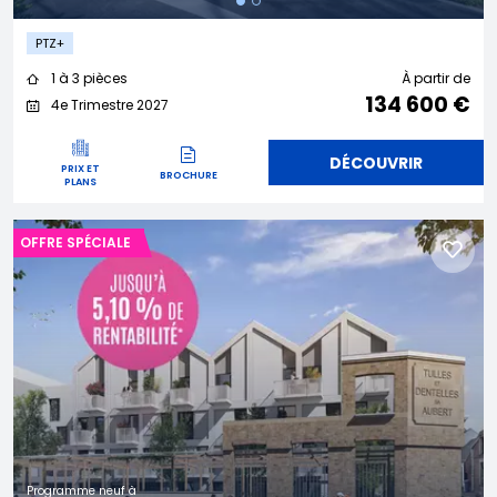
PTZ+
1 à 3 pièces
À partir de
134 600 €
4e Trimestre 2027
DÉCOUVRIR
PRIX ET
BROCHURE
PLANS
OFFRE SPÉCIALE
Programme neuf à