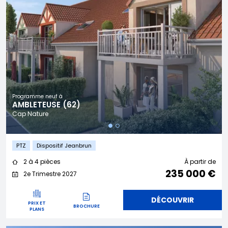
Programme neuf à
AMBLETEUSE (62)
Cap Nature
PTZ
Dispositif Jeanbrun
2 à 4 pièces
À partir de
235 000 €
2e Trimestre 2027
DÉCOUVRIR
PRIX ET
BROCHURE
PLANS