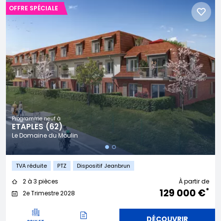
OFFRE SPÉCIALE
Programme neuf à
ETAPLES (62)
Le Domaine du Moulin
TVA réduite
PTZ
Dispositif Jeanbrun
2 à 3 pièces
À partir de
*
129 000 €
2e Trimestre 2028
DÉCOUVRIR