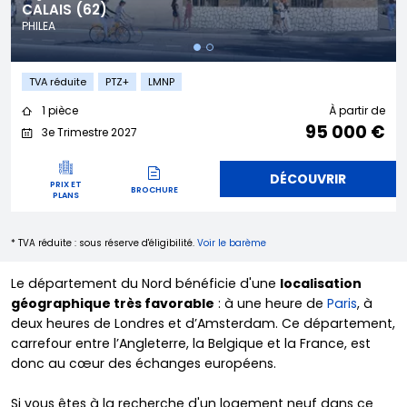
CALAIS (62)
PHILEA
TVA réduite
PTZ+
LMNP
1 pièce
À partir de
95 000 €
3e Trimestre 2027
DÉCOUVRIR
PRIX ET
BROCHURE
PLANS
* TVA réduite : sous réserve d'éligibilité.
Voir le barème
Le département du Nord bénéficie d'une
localisation
géographique très favorable
: à une heure de
Paris
, à
deux heures de Londres et d’Amsterdam. Ce département,
carrefour entre l’Angleterre, la Belgique et la France, est
donc au cœur des échanges européens.
Si vous êtes à la recherche d'un logement neuf dans ce