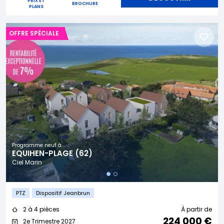
PRIX ET
BROCHURE
PLANS
OFFRE SPÉCIALE
Programme neuf à
EQUIHEN-PLAGE (62)
Ciel Marin
PTZ
Dispositif Jeanbrun
2 à 4 pièces
À partir de
224 000 €
2e Trimestre 2027