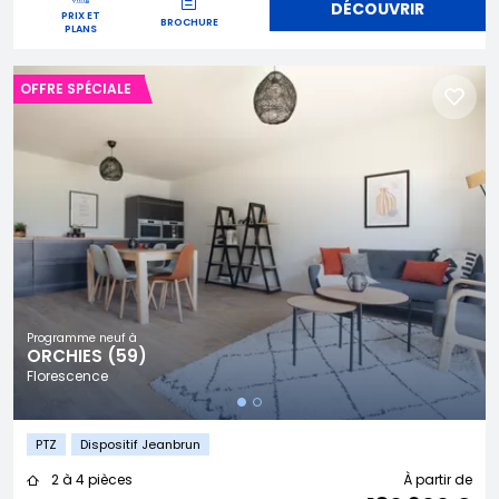
DÉCOUVRIR
PRIX ET
BROCHURE
PLANS
OFFRE SPÉCIALE
Programme neuf à
ORCHIES (59)
Florescence
PTZ
Dispositif Jeanbrun
2 à 4 pièces
À partir de