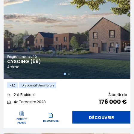
Programme neuf à
CYSOING (59)
Arôme
PTZ
Dispositif Jeanbrun
2 à 5 pièces
À partir de
176 000 €
4e Trimestre 2028
DÉCOUVRIR
PRIX ET
BROCHURE
PLANS