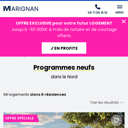
MENU
09 71 05 15 15
OFFRE EXCLUSIVE pour votre futur LOGEMENT
Jusqu'à -50 000€ & Frais de notaire et de courtage
offerts
J'EN PROFITE
Accueil
Programmes neufs
Hauts-de-France
Nord
Programmes neufs
dans le Nord
66 logements
dans 6 résidences
OFFRE SPÉCIALE