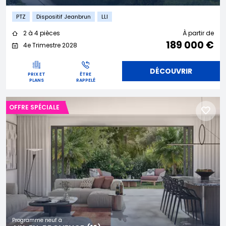
PTZ
Dispositif Jeanbrun
LLI
2 à 4 pièces
À partir de
189 000 €
4e Trimestre 2028
DÉCOUVRIR
PRIX ET
ÊTRE
PLANS
RAPPELÉ
OFFRE SPÉCIALE
Programme neuf à