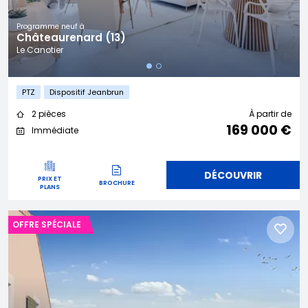
Programme neuf à
Châteaurenard (13)
Le Canotier
PTZ
Dispositif Jeanbrun
2 pièces
À partir de
169 000 €
Immédiate
DÉCOUVRIR
PRIX ET
BROCHURE
PLANS
OFFRE SPÉCIALE