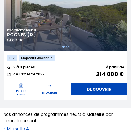
Programme neuf à
ROGNES (13)
Citadelle
PTZ
Dispositif Jeanbrun
2 à 4 pièces
À partir de
214 000 €
4e Trimestre 2027
DÉCOUVRIR
PRIX ET
BROCHURE
PLANS
Nos annonces de programmes neufs à Marseille par
arrondissement :
Marseille 4