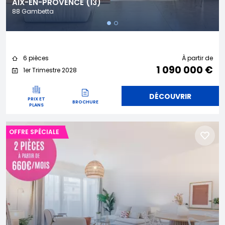
AIX-EN-PROVENCE (13)
88 Gambetta
6 pièces
À partir de
1 090 000 €
1er Trimestre 2028
DÉCOUVRIR
PRIX ET
BROCHURE
PLANS
OFFRE SPÉCIALE