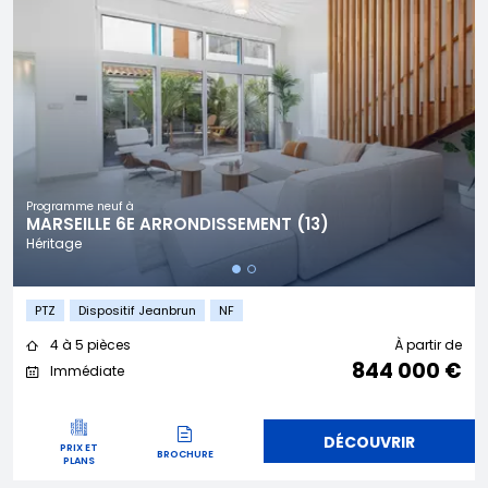
Programme neuf à
MARSEILLE 6E ARRONDISSEMENT (13)
Héritage
PTZ
Dispositif Jeanbrun
NF
4 à 5 pièces
À partir de
844 000 €
Immédiate
DÉCOUVRIR
PRIX ET
BROCHURE
PLANS