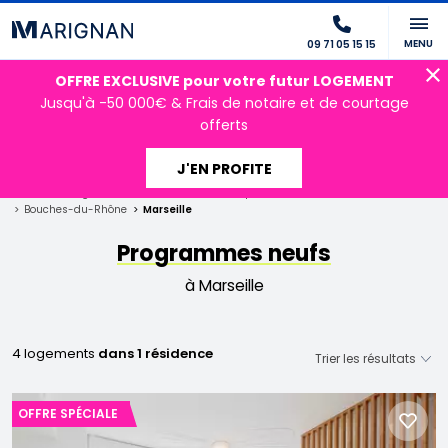
MENU
09 71 05 15 15
OFFRE EXCLUSIVE pour votre futur LOGEMENT
Jusqu'à -50 000€ & Frais de notaire et de courtage
offerts
J'EN PROFITE
Accueil
Programmes neufs
Provence-Alpes-Côte d'Azur
Bouches-du-Rhône
Marseille
Programmes neufs
à Marseille
4 logements
dans 1 résidence
OFFRE SPÉCIALE