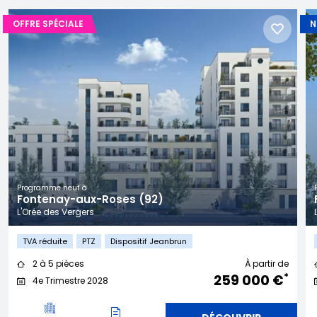
OFFRE SPÉCIALE
N
Programme neuf à
Fontenay-aux-Roses (92)
L'Orée des Vergers
TVA réduite
PTZ
Dispositif Jeanbrun
2 à 5 pièces
À partir de
*
259 000 €
4e Trimestre 2028