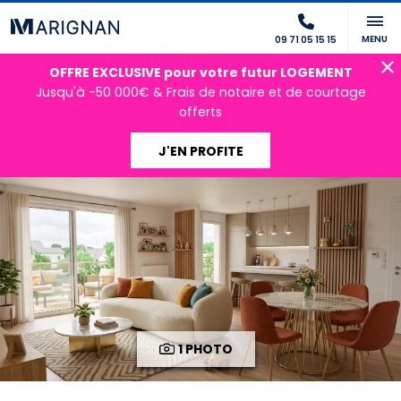
MENU
09 71 05 15 15
OFFRE EXCLUSIVE pour votre futur LOGEMENT
Jusqu'à -50 000€ & Frais de notaire et de courtage
offerts
J'EN PROFITE
1 PHOTO