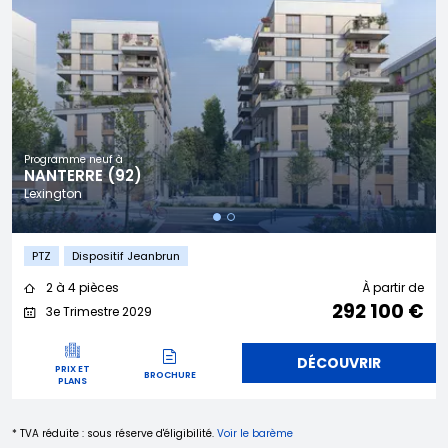
Programme neuf à
NANTERRE (92)
Lexington
PTZ
Dispositif Jeanbrun
2 à 4 pièces
À partir de
292 100 €
3e Trimestre 2029
DÉCOUVRIR
PRIX ET
BROCHURE
PLANS
* TVA réduite : sous réserve d'éligibilité.
Voir le barème