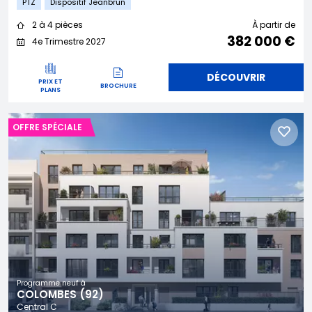
PTZ
Dispositif Jeanbrun
2 à 4 pièces
À partir de
382 000 €
4e Trimestre 2027
DÉCOUVRIR
PRIX ET
BROCHURE
PLANS
OFFRE SPÉCIALE
Programme neuf à
COLOMBES (92)
Central C