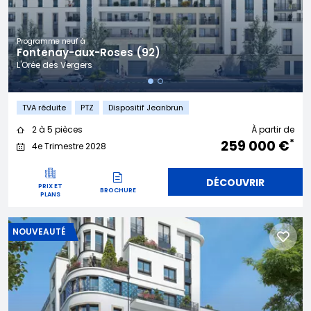
Programme neuf à
Fontenay-aux-Roses (92)
L'Orée des Vergers
TVA réduite
PTZ
Dispositif Jeanbrun
2 à 5 pièces
À partir de
*
259 000 €
4e Trimestre 2028
DÉCOUVRIR
PRIX ET
BROCHURE
PLANS
NOUVEAUTÉ