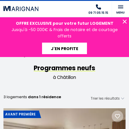
MENU
09 71 05 15 15
OFFRE EXCLUSIVE pour votre futur LOGEMENT
Jusqu'à -50 000€ & Frais de notaire et de courtage
offerts
J'EN PROFITE
Accueil
Programmes neufs
Ile-de-France
Hauts-de-Seine
Châtillon
Programmes neufs
à Châtillon
3 logements
dans 1 résidence
AVANT PREMIÈRE