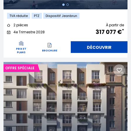
TVA réduite
PTZ
Dispositif Jeanbrun
2 pièces
À partir de
*
317 077 €
4e Trimestre 2028
DÉCOUVRIR
PRIX ET
BROCHURE
PLANS
OFFRE SPÉCIALE