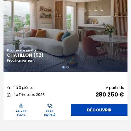
Programme neuf à
CHATILLON (92)
Prochainement
1 à 3 pièces
À partir de
280 250 €
4e Trimestre 2028
DÉCOUVRIR
PRIX ET
ÊTRE
PLANS
RAPPELÉ