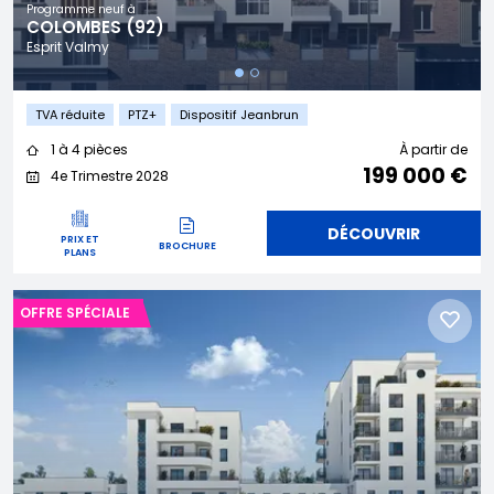
Programme neuf à
COLOMBES (92)
Esprit Valmy
TVA réduite
PTZ+
Dispositif Jeanbrun
1 à 4 pièces
À partir de
199 000 €
4e Trimestre 2028
DÉCOUVRIR
PRIX ET
BROCHURE
PLANS
OFFRE SPÉCIALE