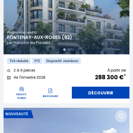
Programme neuf à
FONTENAY-AUX-ROSES (92)
Les Horizons du Paradis
TVA réduite
PTZ
Dispositif Jeanbrun
2 à 4 pièces
À partir de
*
288 300 €
4e Trimestre 2028
DÉCOUVRIR
PRIX ET
BROCHURE
PLANS
NOUVEAUTÉ