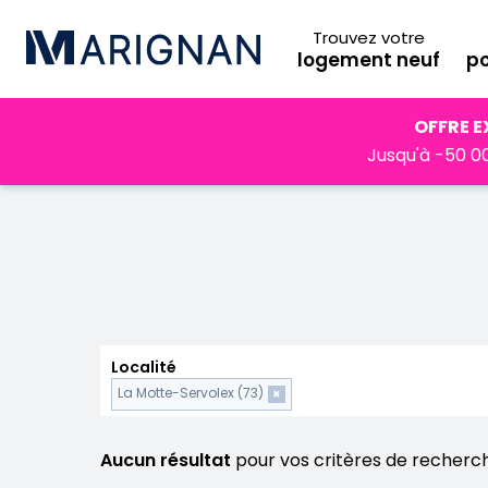
Trouvez votre
logement neuf
po
Accueil
Programmes neufs
Auvergne-Rhône-Alpes
OFFRE E
Jusqu'à -50 00
Localité
La Motte-Servolex (73)
×
Aucun résultat
pour vos critères de recherc