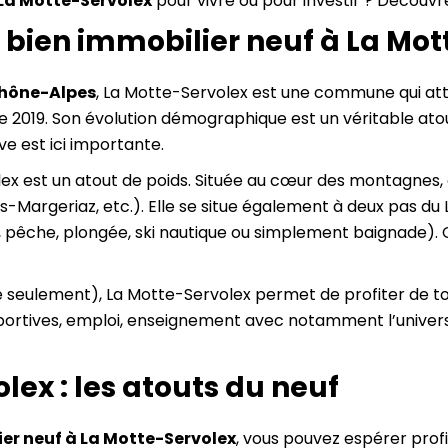
 La Motte-Servolex
pour vivre ou pour investir ? Découvrez
n bien immobilier neuf à La Mo
hône-Alpes
, La Motte-Servolex est une commune qui att
 2019. Son évolution démographique est un véritable atout
e est ici importante.
x est un atout de poids. Située au cœur des montagnes, el
ns-Margeriaz, etc.). Elle se situe également à deux pas du
, pêche, plongée, ski nautique ou simplement baignade). C’
e seulement), La Motte-Servolex permet de profiter de 
portives, emploi, enseignement avec notamment l’univers
lex : les atouts du neuf
ier neuf à La Motte-Servolex
, vous pouvez espérer prof