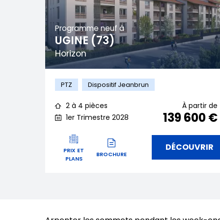
Programme neuf à
UGINE (73)
Horizon
PTZ
Dispositif Jeanbrun
2 à 4 pièces
À partir de
139 600 €
1er Trimestre 2028
DÉCOUVRIR
PRIX ET
BROCHURE
PLANS