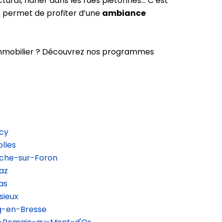
tural, flâner dans les rues piétonnes… C’est
e
permet de profiter d’une
ambiance
 immobilier ? Découvrez nos programmes
cy
lles
oche-sur-Foron
az
as
sieux
g-en-Bresse