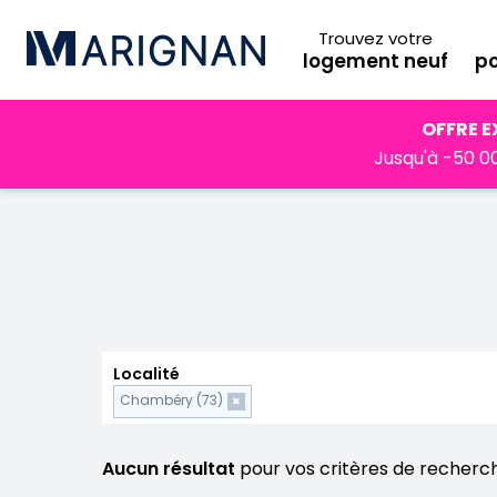
Trouvez votre
logement neuf
po
Accueil
Programmes neufs
Auvergne-Rhône-Alpes
OFFRE E
Jusqu'à -50 00
Localité
Chambéry (73)
×
Aucun résultat
pour vos critères de recherc