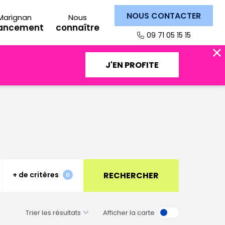
NOUS CONTACTER
Marignan
Nous
nancement
connaître
09 71 05 15 15
J'EN PROFITE
RECHERCHER
+ de critères
Fermer
0
Afficher la carte