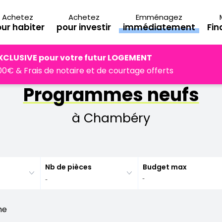
Achetez
Achetez
Emménagez
ur habiter
pour investir
immédiatement
Fi
Savoie
Chambéry
XCLUSIVE pour votre futur LOGEMENT
0€ & Frais de notaire et de courtage offerts
Programmes neufs
à Chambéry
Nb de pièces
Budget max
he