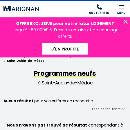
MENU
09 71 05 15 15
OFFRE EXCLUSIVE pour votre futur LOGEMENT
Jusqu'à -50 000€ & Frais de notaire et de courtage
offerts
J'EN PROFITE
Accueil
Programmes neufs
Nouvelle Aquitaine
Gironde
Saint-Aubin-de-Médoc
Programmes neufs
à Saint-Aubin-de-Médoc
Aucun résultat
pour vos critères de recherche
Nous n’avons pas trouvé de résultat
correspondant à