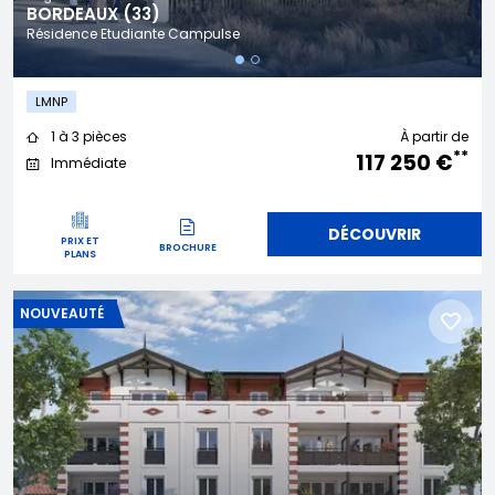
BORDEAUX (33)
Résidence Etudiante Campulse
LMNP
1 à 3 pièces
À partir de
**
117 250 €
Immédiate
DÉCOUVRIR
PRIX ET
BROCHURE
PLANS
NOUVEAUTÉ