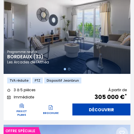
Programme neuf à
BORDEAUX (33)
Les Arcades de l'Althéa
TVA réduite
PTZ
Dispositif Jeanbrun
3 à 5 pièces
À partir de
*
305 000 €
Immédiate
DÉCOUVRIR
PRIX ET
BROCHURE
PLANS
OFFRE SPÉCIALE