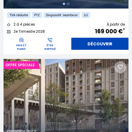
TVA réduite
PTZ
Dispositif Jeanbrun
LLI
2 à 4 pièces
À partir de
*
169 000 €
2e Trimestre 2028
DÉCOUVRIR
PRIX ET
ÊTRE
PLANS
RAPPELÉ
OFFRE SPÉCIALE
Programme neuf à