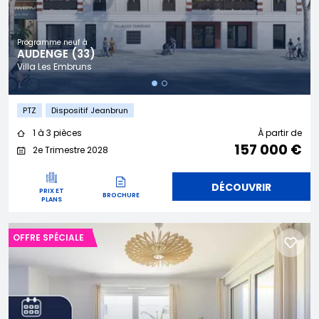
Programme neuf à
AUDENGE (33)
Villa Les Embruns
PTZ
Dispositif Jeanbrun
1 à 3 pièces
À partir de
157 000 €
2e Trimestre 2028
DÉCOUVRIR
PRIX ET
BROCHURE
PLANS
OFFRE SPÉCIALE