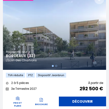
Programme neuf à
BORDEAUX (33)
L'Ecrin des Chartrons
TVA réduite
PTZ
Dispositif Jeanbrun
2 à 5 pièces
À partir de
292 500 €
3e Trimestre 2027
DÉCOUVRIR
PRIX ET
BROCHURE
PLANS