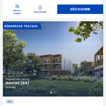
DÉCOUVRIR
PRIX ET
BROCHURE
PLANS
DÉMARRAGE TRAVAUX
Programme neuf à
Nantes (44)
Boisea
PTZ