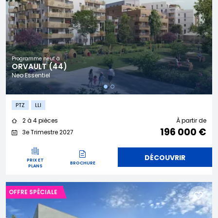
Programme neuf à
ORVAULT (44)
Neo Essentiel
PTZ
LLI
2 à 4 pièces
À partir de
196 000 €
3e Trimestre 2027
DÉCOUVRIR
PRIX ET
BROCHURE
PLANS
OFFRE SPÉCIALE