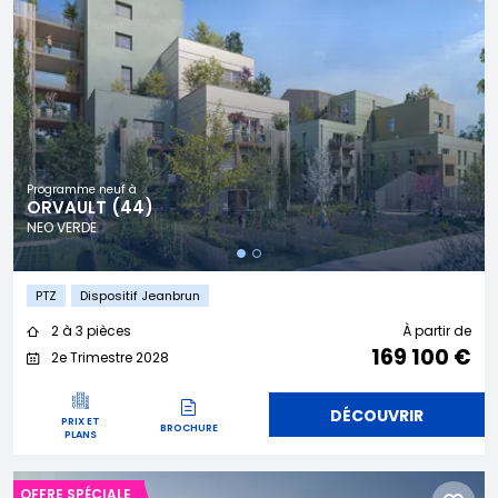
Programme neuf à
ORVAULT (44)
NEO VERDE
PTZ
Dispositif Jeanbrun
2 à 3 pièces
À partir de
169 100 €
2e Trimestre 2028
DÉCOUVRIR
PRIX ET
BROCHURE
PLANS
OFFRE SPÉCIALE