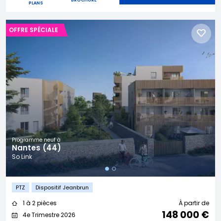
BROCHURE
PLANS
OFFRE SPÉCIALE
Programme neuf à
Nantes (44)
So Link
PTZ
Dispositif Jeanbrun
1 à 2 pièces
À partir de
148 000 €
4e Trimestre 2026