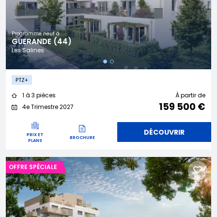
Programme neuf à
GUERANDE (44)
Les Salines
PTZ+
1 à 3 pièces
À partir de
159 500 €
4e Trimestre 2027
DÉCOUVRIR
PRIX ET
BROCHURE
PLANS
OFFRE SPÉCIALE