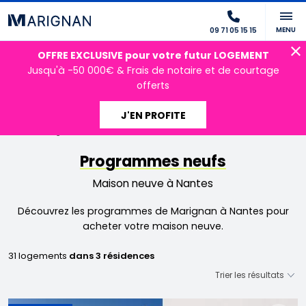
MENU
09 71 05 15 15
OFFRE EXCLUSIVE pour votre futur LOGEMENT
Jusqu'à -50 000€ & Frais de notaire et de courtage
offerts
J'EN PROFITE
Accueil
Programmes neufs
Maison neuve Nantes
Programmes neufs
Maison neuve à Nantes
Découvrez les programmes de Marignan à Nantes pour
acheter votre maison neuve.
31 logements
dans 3 résidences