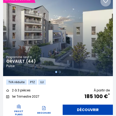
Programme neuf à
ORVAULT (44)
Pulse
TVA réduite
PTZ
LLI
2 à 3 pièces
À partir de
*
185 100 €
1er Trimestre 2027
DÉCOUVRIR
PRIX ET
BROCHURE
PLANS