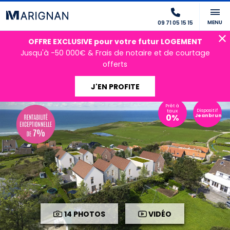
MENU
09 71 05 15 15
OFFRE EXCLUSIVE pour votre futur LOGEMENT
Jusqu'à -50 000€ & Frais de notaire et de courtage
offerts
J'EN PROFITE
Prêt à
Dispositif
taux
0%
Jeanbrun
14 PHOTOS
VIDÉO