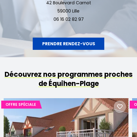
42 Boulevard Carnot
59000 Lille
06 16 02 82 97
PRENDRE RENDEZ-VOUS
Découvrez nos programmes proches
de Équihen-Plage
OFFRE SPÉCIALE
O