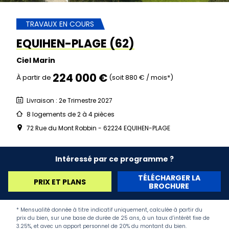
TRAVAUX EN COURS
EQUIHEN-PLAGE (62)
Ciel Marin
224 000 €
À partir de
(soit 880 € / mois*)
Livraison : 2e Trimestre 2027
8 logements de 2 à 4 pièces
72 Rue du Mont Robbin - 62224 EQUIHEN-PLAGE
Intéressé par ce programme ?
TÉLÉCHARGER LA
PRIX ET PLANS
BROCHURE
* Mensualité donnée à titre indicatif uniquement, calculée à partir du
prix du bien, sur une base de durée de 25 ans, à un taux d’intérêt fixe de
3.25%, et avec un apport personnel de 20% du montant du bien.