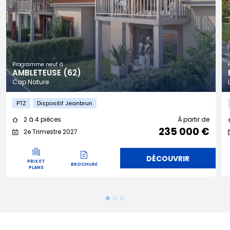
Programme neuf à
AMBLETEUSE (62)
Cap Nature
PTZ
Dispositif Jeanbrun
2 à 4 pièces
À partir de
235 000 €
2e Trimestre 2027
DÉCOUVRIR
PRIX ET
BROCHURE
PLANS