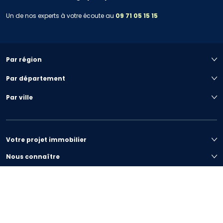
Un de nos experts à votre écoute au
09 71 05 15 15
Par région
Par département
Par ville
Votre projet immobilier
Nous connaître
Préférences de cookies
|
Plan du site
|
Mentions légales
|
Conditions générales
|
Politique de confidentialité