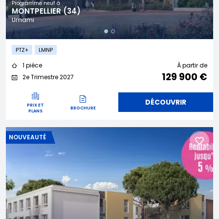
Programme neuf à
MONTPELLIER (34)
Umami
PTZ+
LMNP
1 pièce
À partir de
129 900 €
2e Trimestre 2027
DÉCOUVRIR
PRIX ET
BROCHURE
PLANS
NOUVEAUTÉ