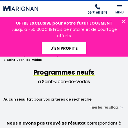
MENU
09 71 05 15 15
OFFRE EXCLUSIVE pour votre futur LOGEMENT
Jusqu'à -50 000€ & Frais de notaire et de courtage
offerts
J'EN PROFITE
Accueil
Programmes neufs
Programmes neufs Occitanie
Hérault
Saint-Jean-de-Védas
Programmes neufs
à Saint-Jean-de-Védas
Aucun résultat
pour vos critères de recherche
Nous n’avons pas trouvé de résultat
correspondant à