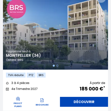
Programme neuf à
MONTPELLIER (34)
Ostarel BRS
TVA réduite
PTZ
BRS
3 à 4 pièces
À partir de
*
185 000 €
4e Trimestre 2027
DÉCOUVRIR
PRIX ET
BROCHURE
PLANS