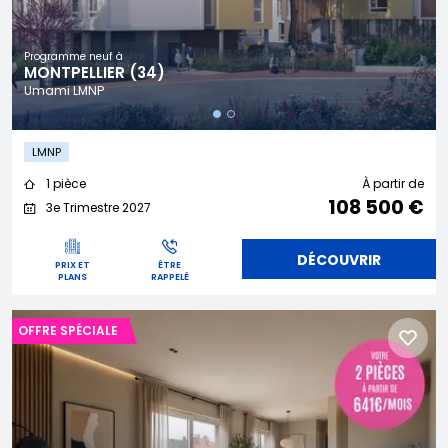
Programme neuf à
MONTPELLIER (34)
Umami LMNP
LMNP
1 pièce
À partir de
108 500 €
3e Trimestre 2027
DÉCOUVRIR
PRIX ET
ÊTRE
PLANS
RAPPELÉ
OFFRE SPÉCIALE