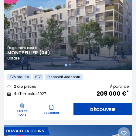
Programme neuf à
MONTPELLIER (34)
Ostarel
TVA réduite
PTZ
Dispositif Jeanbrun
2 à 5 pièces
À partir de
*
209 000 €
4e Trimestre 2027
DÉCOUVRIR
PRIX ET
BROCHURE
PLANS
TRAVAUX EN COURS