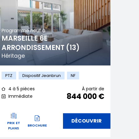
Programme neuf à
MARSEILLE 6E
ARRONDISSEMENT (13)
Héritage
PTZ
Dispositif Jeanbrun
NF
4 à 5 pièces
À partir de
844 000 €
Immédiate
DÉCOUVRIR
PRIX ET
BROCHURE
PLANS