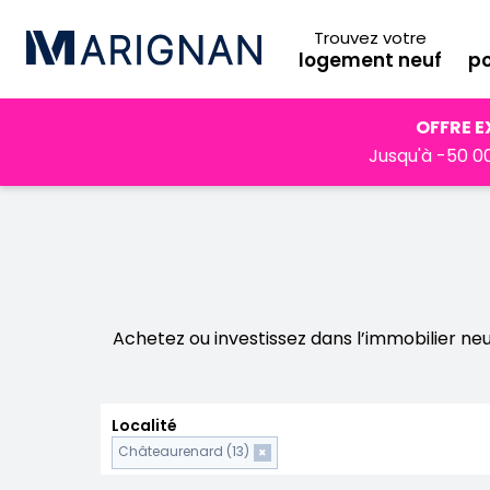
Trouvez votre
logement neuf
po
Accueil
Programmes neufs
Provence-Alpes-Côte d'Az
OFFRE E
Jusqu'à -50 00
Achetez ou investissez dans l’immobilier n
Localité
Châteaurenard (13)
×