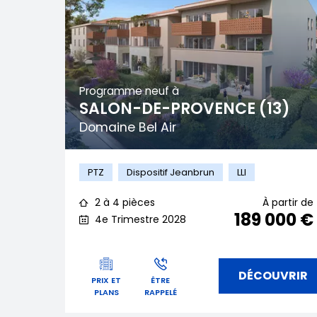
Programme neuf à
SALON-DE-PROVENCE (13)
Domaine Bel Air
PTZ
Dispositif Jeanbrun
LLI
2 à 4 pièces
À partir de
189 000 €
4e Trimestre 2028
DÉCOUVRIR
PRIX ET
ÊTRE
PLANS
RAPPELÉ