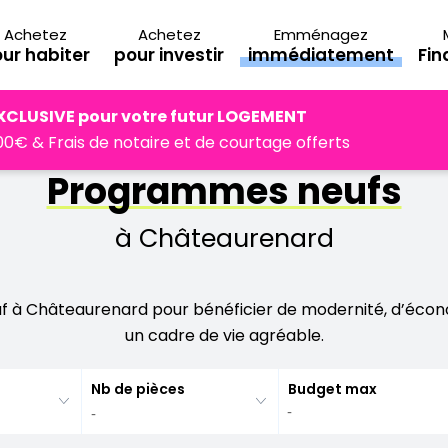
Achetez
Achetez
Emménagez
ur habiter
pour investir
immédiatement
Fi
ur
Bouches-du-Rhône
Châteaurenard
XCLUSIVE pour votre futur LOGEMENT
0€ & Frais de notaire et de courtage offerts
Programmes neufs
à Châteaurenard
euf à Châteaurenard pour bénéficier de modernité, d’écon
un cadre de vie agréable.
Nb de pièces
Budget max