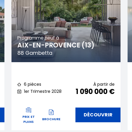
Programme neuf à
AIX-EN-PROVENCE (13)
88 Gambetta
6 pièces
À partir de
1 090 000 €
1er Trimestre 2028
DÉCOUVRIR
PRIX ET
BROCHURE
PLANS