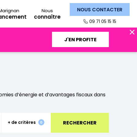
NOUS CONTACTER
Marignan
Nous
nancement
connaître
09 71 05 15 15
J'EN PROFITE
omies d’énergie et d’avantages fiscaux dans
RECHERCHER
+ de critères
Fermer
0