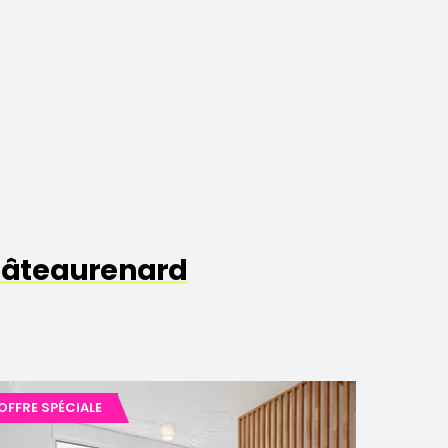
hâteaurenard
OFFRE SPÉCIALE