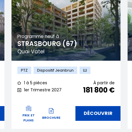
Programme neuf à
STRASBOURG (67)
Quai Vatel
PTZ
Dispositif Jeanbrun
LLI
1 à 5 pièces
À partir de
181 800 €
1er Trimestre 2027
DÉCOUVRIR
PRIX ET
BROCHURE
PLANS