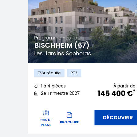
Programme neuf à
BISCHHEIM (67)
Les Jardins Sophoras
TVA réduite
PTZ
1 à 4 pièces
À partir de
*
145 400 €
2e Trimestre 2027
DÉCOUVRIR
PRIX ET
BROCHURE
PLANS