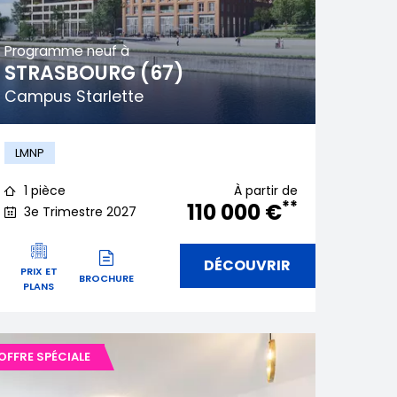
Programme neuf à
STRASBOURG (67)
Campus Starlette
LMNP
1 pièce
À partir de
**
110 000 €
3e Trimestre 2027
DÉCOUVRIR
PRIX ET
BROCHURE
PLANS
OFFRE SPÉCIALE