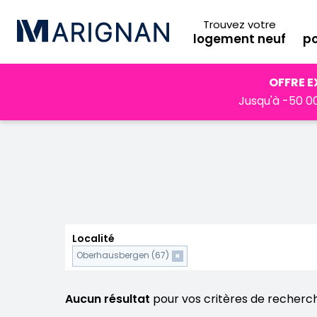
Trouvez votre
logement neuf
po
Accueil
Programmes neufs
Grand Est
Bas-Rhin
O
OFFRE E
Jusqu'à -50 00
Localité
Oberhausbergen (67)
×
Aucun résultat
pour vos critères de recherc