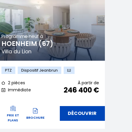
Programme neuf à
HOENHEIM (67)
Villa du Lion
PTZ
Dispositif Jeanbrun
LLI
2 pièces
À partir de
246 400 €
Immédiate
DÉCOUVRIR
PRIX ET
BROCHURE
PLANS