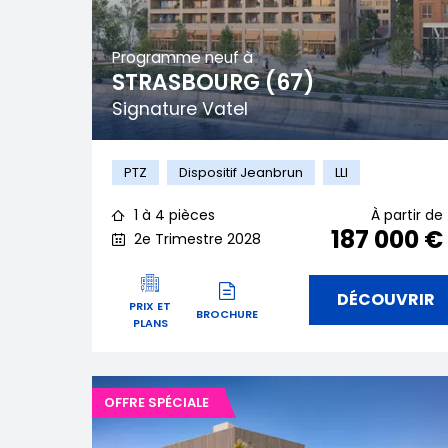
Programme neuf à
STRASBOURG (67)
Signature Vatel
PTZ
Dispositif Jeanbrun
LLI
1 à 4 pièces
À partir de
187 000 €
2e Trimestre 2028
DÉCOUVRIR
PRIX ET
BROCHURE
PLANS
OFFRE SPÉCIALE