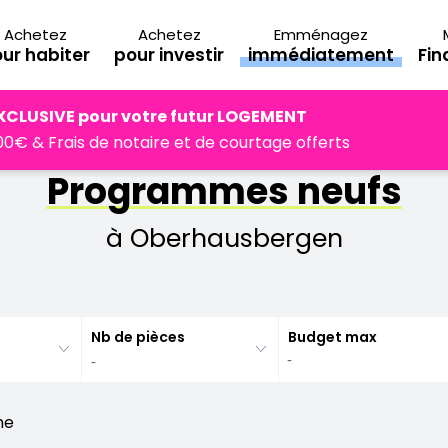
Achetez
Achetez
Emménagez
ur habiter
pour investir
immédiatement
Fi
berhausbergen
XCLUSIVE pour votre futur LOGEMENT
0€ & Frais de notaire et de courtage offerts
Programmes neufs
à Oberhausbergen
Nb de pièces
Budget max
he