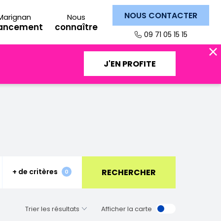
NOUS CONTACTER
Marignan
Nous
nancement
connaître
09 71 05 15 15
J'EN PROFITE
RECHERCHER
+ de critères
Fermer
0
Afficher la carte