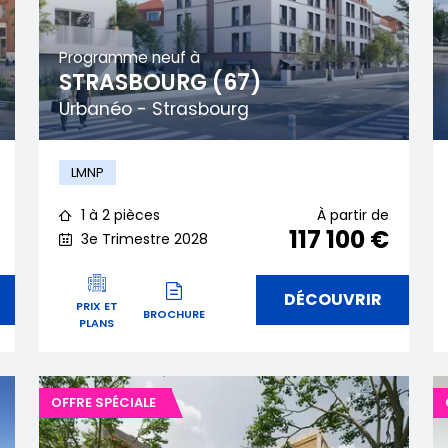
Programme neuf à
STRASBOURG (67)
Urbanéo - Strasbourg
LMNP
1 à 2 pièces
À partir de
117 100 €
3e Trimestre 2028
DÉCOUVRIR
PRIX ET
BROCHURE
PLANS
OFFRE SPÉCIALE