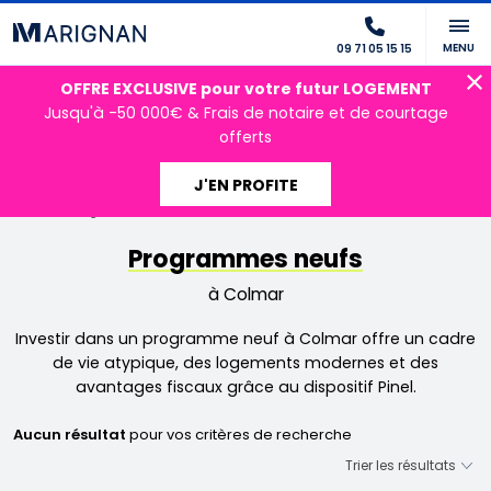
MENU
09 71 05 15 15
OFFRE EXCLUSIVE pour votre futur LOGEMENT
Jusqu'à -50 000€ & Frais de notaire et de courtage
offerts
J'EN PROFITE
Accueil
Programmes neufs
Colmar
Programmes neufs
à Colmar
Investir dans un programme neuf à Colmar offre un cadre
de vie atypique, des logements modernes et des
avantages fiscaux grâce au dispositif Pinel.
Aucun résultat
pour vos critères de recherche