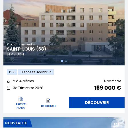
Programme neuf à
SAINT-LOUIS (68)
Le 47 Bâle
PTZ
Dispositif Jeanbrun
2 à 4 pièces
À partir de
169 000 €
3e Trimestre 2028
DÉCOUVRIR
PRIX ET
BROCHURE
PLANS
NOUVEAUTÉ