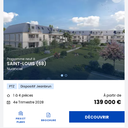
Programme neuf à
SAINT-LOUIS (68)
Nuanciel
PTZ
Dispositif Jeanbrun
1 à 4 pièces
À partir de
139 000 €
4e Trimestre 2028
DÉCOUVRIR
PRIX ET
BROCHURE
PLANS