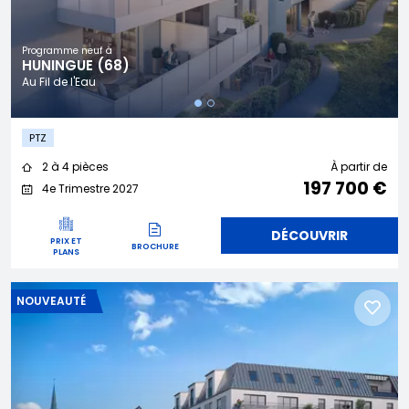
Programme neuf à
HUNINGUE (68)
Au Fil de l'Eau
PTZ
2 à 4 pièces
À partir de
197 700 €
4e Trimestre 2027
DÉCOUVRIR
PRIX ET
BROCHURE
PLANS
NOUVEAUTÉ