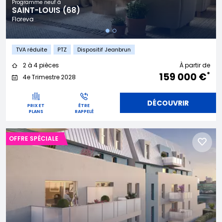
Programme neuf à
SAINT-LOUIS (68)
Floreva
TVA réduite
PTZ
Dispositif Jeanbrun
2 à 4 pièces
À partir de
*
159 000 €
4e Trimestre 2028
DÉCOUVRIR
PRIX ET
ÊTRE
PLANS
RAPPELÉ
OFFRE SPÉCIALE