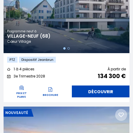
Programme neuf à
VILLAGE-NEUF (68)
Cœur Village
PTZ
Dispositif Jeanbrun
1 à 4 pièces
À partir de
134 300 €
3e Trimestre 2028
DÉCOUVRIR
PRIX ET
BROCHURE
PLANS
NOUVEAUTÉ