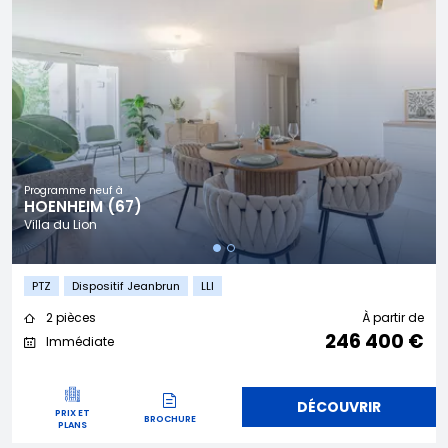
Programme neuf à
HOENHEIM (67)
Villa du Lion
PTZ
Dispositif Jeanbrun
LLI
2 pièces
À partir de
246 400 €
Immédiate
DÉCOUVRIR
PRIX ET
BROCHURE
PLANS