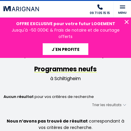
MENU
09 71 05 15 15
OFFRE EXCLUSIVE pour votre futur LOGEMENT
Jusqu'à -50 000€ & Frais de notaire et de courtage
offerts
J'EN PROFITE
Accueil
Programmes neufs
Grand Est
Bas-Rhin
Schiltigheim
Programmes neufs
à Schiltigheim
Aucun résultat
pour vos critères de recherche
Nous n’avons pas trouvé de résultat
correspondant à
vos critères de recherche.