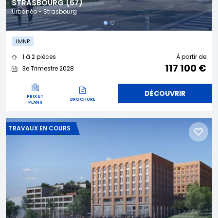
STRASBOURG (67)
Urbanéo - Strasbourg
LMNP
1 à 2 pièces
À partir de
117 100 €
3e Trimestre 2028
DÉCOUVRIR
PRIX ET
BROCHURE
PLANS
TRAVAUX EN COURS