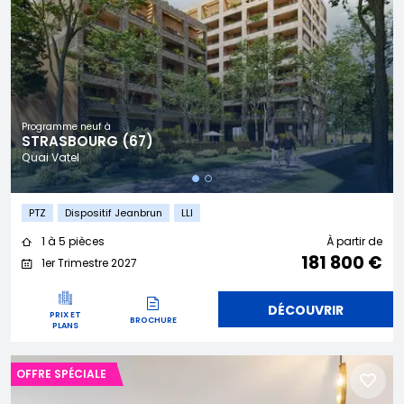
Programme neuf à
STRASBOURG (67)
Quai Vatel
PTZ
Dispositif Jeanbrun
LLI
1 à 5 pièces
À partir de
181 800 €
1er Trimestre 2027
DÉCOUVRIR
PRIX ET
BROCHURE
PLANS
OFFRE SPÉCIALE