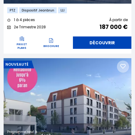
PTZ
Dispositif Jeanbrun
LLI
1 à 4 pièces
À partir de
187 000 €
2e Trimestre 2028
DÉCOUVRIR
PRIX ET
BROCHURE
PLANS
NOUVEAUTÉ
Programme neuf à