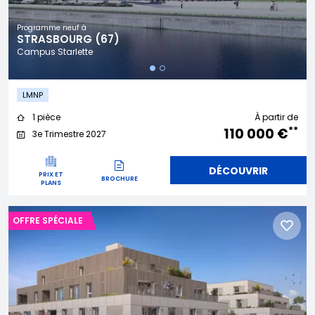
Programme neuf à
STRASBOURG (67)
Campus Starlette
LMNP
1 pièce
À partir de
**
110 000 €
3e Trimestre 2027
DÉCOUVRIR
PRIX ET
BROCHURE
PLANS
OFFRE SPÉCIALE