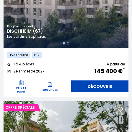
Programme neuf à
BISCHHEIM (67)
Les Jardins Sophoras
TVA réduite
PTZ
1 à 4 pièces
À partir de
*
145 400 €
2e Trimestre 2027
DÉCOUVRIR
PRIX ET
BROCHURE
PLANS
OFFRE SPÉCIALE