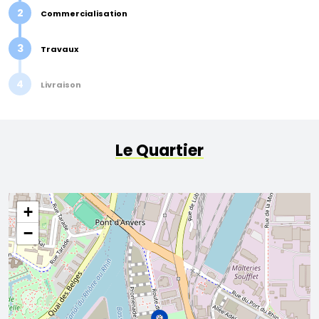
2
Commercialisation
3
Travaux
4
Livraison
Le Quartier
+
−