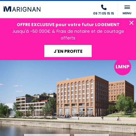
MENU
09 71 05 15 15
OFFRE EXCLUSIVE pour votre futur LOGEMENT
Jusqu'à -50 000€ & Frais de notaire et de courtage
offerts
J'EN PROFITE
LMNP