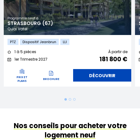
Programme neuf à
STRASBOURG (67)
Quai Vatel
PTZ
Dispositif Jeanbrun
LLI
1 à 5 pièces
À partir de
181 800 €
1er Trimestre 2027
DÉCOUVRIR
PRIX ET
BROCHURE
PLANS
Nos conseils pour acheter votre
logement neuf