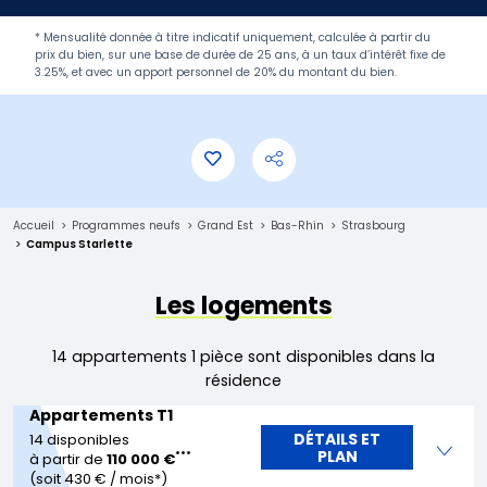
* Mensualité donnée à titre indicatif uniquement, calculée à partir du
prix du bien, sur une base de durée de 25 ans, à un taux d’intérêt fixe de
3.25%, et avec un apport personnel de 20% du montant du bien.
Accueil
Programmes neufs
Grand Est
Bas-Rhin
Strasbourg
Campus Starlette
Les logements
14 appartements 1 pièce sont disponibles dans la
résidence
Appartements T1
DÉTAILS ET
14 disponibles
PLAN
***
à partir de
110 000 €
(soit 430 € / mois*)