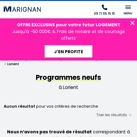
MENU
09 71 05 15 15
OFFRE EXCLUSIVE pour votre futur LOGEMENT
Jusqu'à -50 000€ & Frais de notaire et de courtage
offerts
J'EN PROFITE
Accueil
Programmes neufs
Programmes neufs Bretagne
Morbihan
Lorient
Programmes neufs
à Lorient
Aucun résultat
pour vos critères de recherche
Nous n’avons pas trouvé de résultat
correspondant à