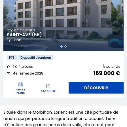
Programme neuf à
SAINT-AVE (56)
Ty-Lann
PTZ
Dispositif Jeanbrun
1 à 4 pièces
À partir de
169 000 €
4e Trimestre 2028
DÉCOUVRIR
PRIX ET
BROCHURE
PLANS
Située dans le Morbihan, Lorient est une cité portuaire de
renom qui perpétue sa longue tradition d’accueil. Terre
d’élection des grands noms de la voile, elle a tout pour