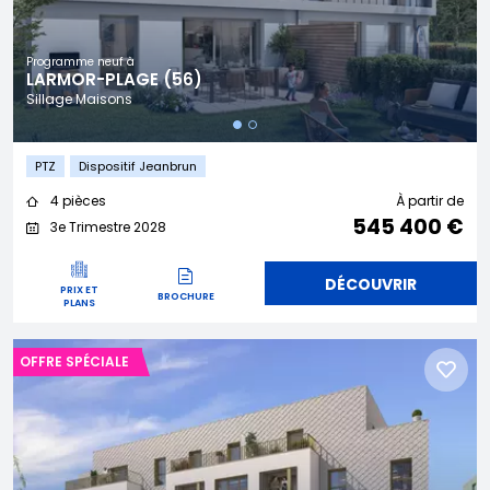
Programme neuf à
LARMOR-PLAGE (56)
Sillage Maisons
PTZ
Dispositif Jeanbrun
4 pièces
À partir de
545 400 €
3e Trimestre 2028
DÉCOUVRIR
PRIX ET
BROCHURE
PLANS
OFFRE SPÉCIALE