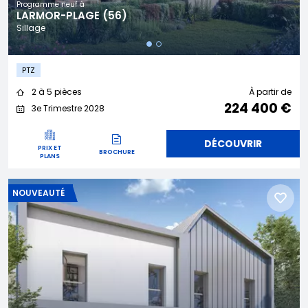
Programme neuf à
LARMOR-PLAGE (56)
Sillage
PTZ
2 à 5 pièces
À partir de
224 400 €
3e Trimestre 2028
DÉCOUVRIR
PRIX ET
BROCHURE
PLANS
NOUVEAUTÉ