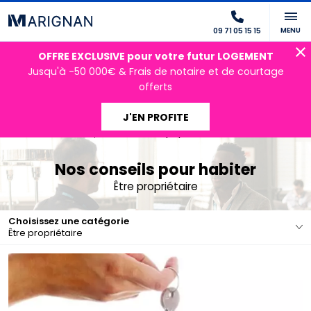
MENU
09 71 05 15 15
OFFRE EXCLUSIVE pour votre futur LOGEMENT
Jusqu'à -50 000€ & Frais de notaire et de courtage
offerts
J'EN PROFITE
Accueil
Nos conseils pour habiter
Être propriétaire
Nos conseils pour habiter
Être propriétaire
Choisissez une catégorie
Être propriétaire