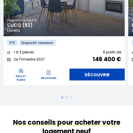
Programme neuf à
CUCQ (62)
Estrella
PTZ
Dispositif Jeanbrun
1 à 3 pièces
À partir de
146 400 €
2e Trimestre 2027
DÉCOUVRIR
PRIX ET
BROCHURE
PLANS
Nos conseils pour acheter votre
logement neuf