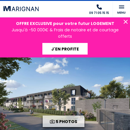
MENU
09 71 05 15 15
OFFRE EXCLUSIVE pour votre futur LOGEMENT
Jusqu'à -50 000€ & Frais de notaire et de courtage
offerts
J'EN PROFITE
5 PHOTOS