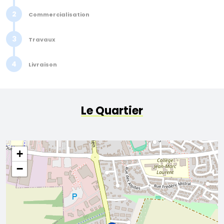
2
Commercialisation
3
Travaux
4
Livraison
Le Quartier
+
−