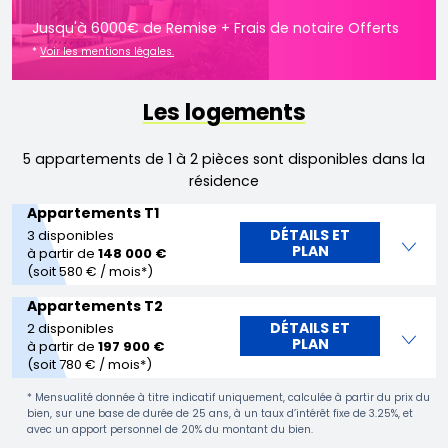
Jusqu'à 6000€ de Remise + Frais de notaire Offerts
*
Voir les mentions légales.
Les logements
5 appartements de 1 à 2 pièces sont disponibles dans la
résidence
Appartements T1
DÉTAILS ET
3 disponibles
PLAN
à partir de
148 000 €
(soit 580 € / mois*)
Appartements T2
DÉTAILS ET
2 disponibles
PLAN
à partir de
197 900 €
(soit 780 € / mois*)
* Mensualité donnée à titre indicatif uniquement, calculée à partir du prix du
bien, sur une base de durée de 25 ans, à un taux d’intérêt fixe de 3.25%, et
avec un apport personnel de 20% du montant du bien.