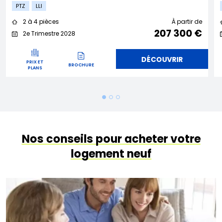
PTZ
LLI
2 à 4 pièces
À partir de
207 300 €
2e Trimestre 2028
DÉCOUVRIR
PRIX ET
BROCHURE
PLANS
Nos conseils pour acheter votre
logement neuf