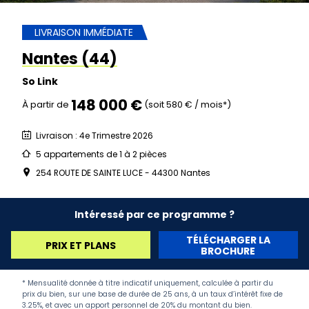
LIVRAISON IMMÉDIATE
Nantes (44)
So Link
148 000 €
À partir de
(soit 580 € / mois*)
Livraison : 4e Trimestre 2026
5 appartements de 1 à 2 pièces
254 ROUTE DE SAINTE LUCE - 44300 Nantes
Intéressé par ce programme ?
TÉLÉCHARGER LA
PRIX ET PLANS
BROCHURE
* Mensualité donnée à titre indicatif uniquement, calculée à partir du
prix du bien, sur une base de durée de 25 ans, à un taux d’intérêt fixe de
3.25%, et avec un apport personnel de 20% du montant du bien.