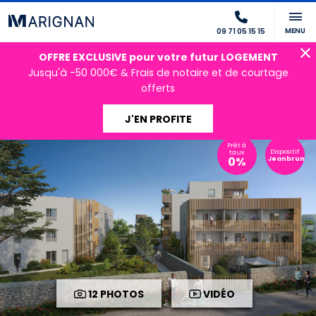
MENU
09 71 05 15 15
OFFRE EXCLUSIVE pour votre futur LOGEMENT
Jusqu'à -50 000€ & Frais de notaire et de courtage
offerts
J'EN PROFITE
Prêt à
Dispositif
taux
0%
Jeanbrun
12 PHOTOS
VIDÉO