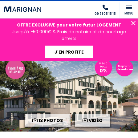
MENU
09 71 05 15 15
OFFRE EXCLUSIVE pour votre futur LOGEMENT
Jusqu'à -50 000€ & Frais de notaire et de courtage
offerts
J'EN PROFITE
Prêt à
Dispositif
taux
0%
Jeanbrun
13 PHOTOS
VIDÉO