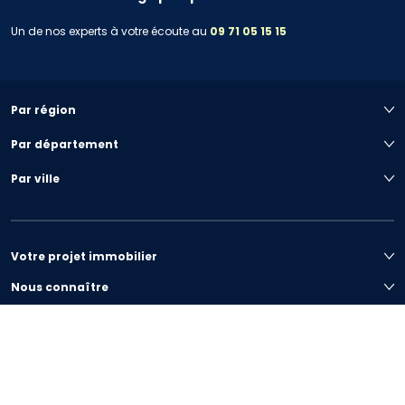
Un de nos experts à votre écoute au
09 71 05 15 15
Par région
Par département
Par ville
Votre projet immobilier
Nous connaître
Préférences de cookies
|
Plan du site
|
Mentions légales
|
Conditions générales
|
Politique de confidentialité