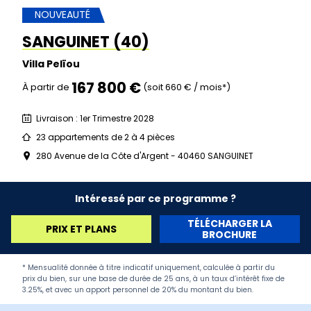
NOUVEAUTÉ
SANGUINET (40)
Villa Pelïou
167 800 €
À partir de
(soit 660 € / mois*)
Livraison : 1er Trimestre 2028
23 appartements de 2 à 4 pièces
280 Avenue de la Côte d'Argent - 40460 SANGUINET
Intéressé par ce programme ?
TÉLÉCHARGER LA
PRIX ET PLANS
BROCHURE
* Mensualité donnée à titre indicatif uniquement, calculée à partir du
prix du bien, sur une base de durée de 25 ans, à un taux d’intérêt fixe de
3.25%, et avec un apport personnel de 20% du montant du bien.