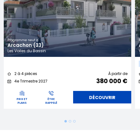
Programme neuf à
Arcachon (33)
Les Voiles du Bassin
2 à 4 pièces
À partir de
380 000 €
4e Trimestre 2027
DÉCOUVRIR
PRIX ET
ÊTRE
PLANS
RAPPELÉ