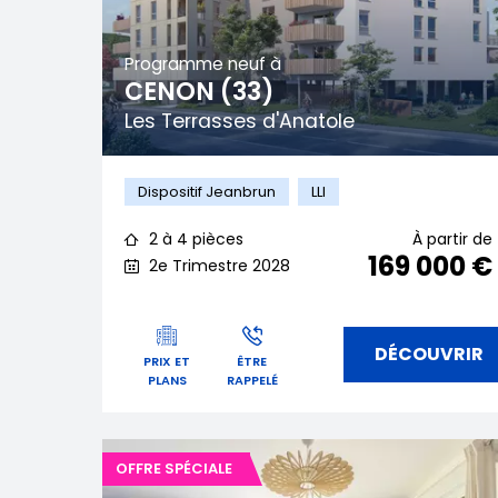
Programme neuf à
CENON (33)
Les Terrasses d'Anatole
Dispositif Jeanbrun
LLI
2 à 4 pièces
À partir de
169 000 €
2e Trimestre 2028
DÉCOUVRIR
PRIX ET
ÊTRE
PLANS
RAPPELÉ
OFFRE SPÉCIALE