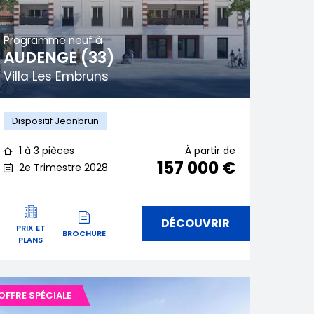
Programme neuf à
AUDENGE (33)
Villa Les Embruns
Dispositif Jeanbrun
1 à 3 pièces
À partir de
157 000 €
2e Trimestre 2028
DÉCOUVRIR
PRIX ET
BROCHURE
PLANS
OFFRE SPÉCIALE