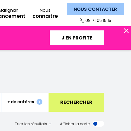
NOUS CONTACTER
Marignan
Nous
nancement
connaître
09 71 05 15 15
J'EN PROFITE
RECHERCHER
+ de critères
Fermer
1
Afficher la carte