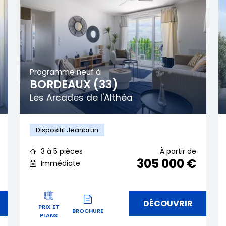
Programme neuf à
BORDEAUX (33)
Les Arcades de l'Althéa
Dispositif Jeanbrun
3 à 5 pièces
À partir de
305 000 €
Immédiate
DÉCOUVRIR
PRIX ET
BROCHURE
PLANS