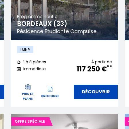
Programme neuf à
BORDEAUX (33)
Résidence Etudiante Campulse
LMNP
1 à 3 pièces
À partir de
**
117 250 €
Immédiate
DÉCOUVRIR
PRIX ET
BROCHURE
PLANS
OFFRE SPÉCIALE