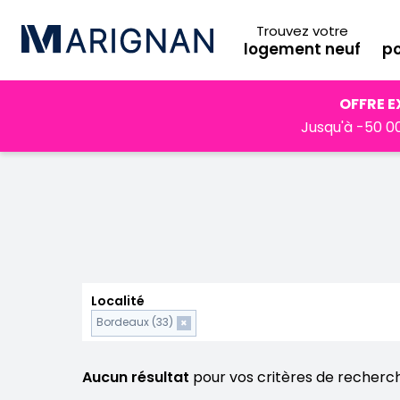
Trouvez votre
logement neuf
po
Accueil
Programmes neufs
Loi Pinel Bordeaux
OFFRE E
Jusqu'à -50 00
Localité
Bordeaux (33)
×
Aucun résultat
pour vos critères de recherc