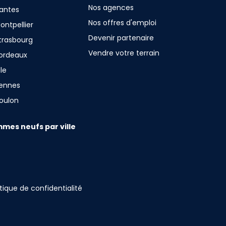
Nos agences
antes
Nos offres d'emploi
ntpellier
Devenir partenaire
trasbourg
Vendre votre terrain
ordeaux
le
ennes
oulon
mes neufs par ville
itique de confidentialité