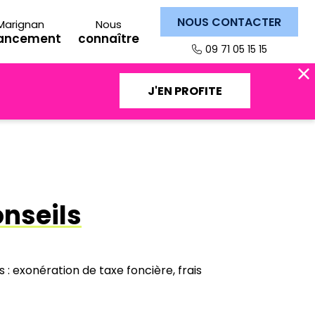
NOUS CONTACTER
Marignan
Nous
nancement
connaître
09 71 05 15 15
J'EN PROFITE
onseils
 exonération de taxe foncière, frais