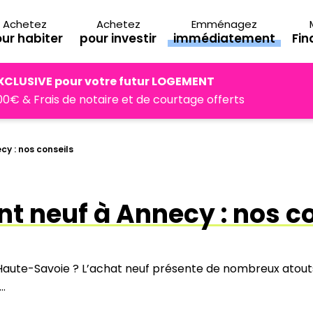
Achetez
Achetez
Emménagez
ur habiter
pour investir
immédiatement
Fi
XCLUSIVE pour votre futur LOGEMENT
0€ & Frais de notaire et de courtage offerts
y : nos conseils
t neuf à Annecy : nos c
aute-Savoie ? L’achat neuf présente de nombreux atouts :
…