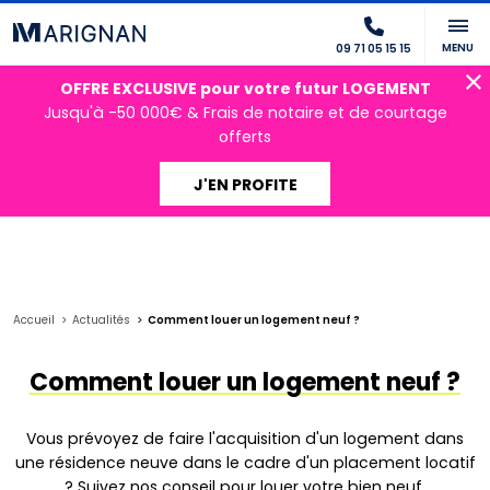
MENU
09 71 05 15 15
OFFRE EXCLUSIVE pour votre futur LOGEMENT
Jusqu'à -50 000€ & Frais de notaire et de courtage
offerts
J'EN PROFITE
Accueil
Actualités
Comment louer un logement neuf ?
Comment louer un logement neuf ?
Vous prévoyez de faire l'acquisition d'un logement dans
une résidence neuve dans le cadre d'un placement locatif
? Suivez nos conseil pour louer votre bien neuf.