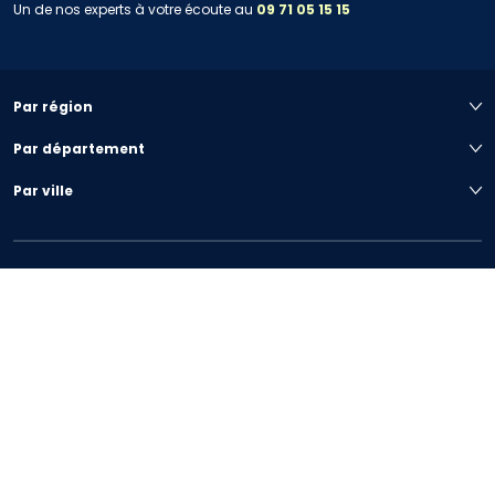
Un de nos experts à votre écoute au
09 71 05 15 15
Par région
Par département
Par ville
Votre projet immobilier
Nous connaître
Préférences de cookies
|
Plan du site
|
Mentions légales
|
Conditions générales
|
Politique de confidentialité
© COPYRIGHT MARIGNAN 2020