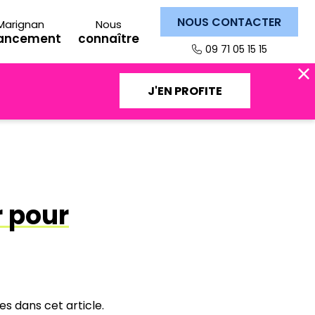
NOUS CONTACTER
Marignan
Nous
nancement
connaître
09 71 05 15 15
J'EN PROFITE
r pour
s dans cet article.