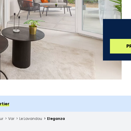
P
rtier
ur
Var
Le Lavandou
Eleganza