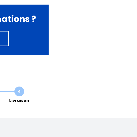
mations ?
4
Livraison