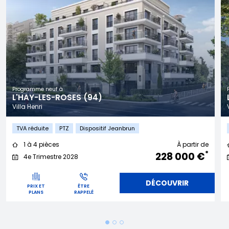
Programme neuf à
L'HAY-LES-ROSES (94)
Villa Henri
TVA réduite
PTZ
Dispositif Jeanbrun
1 à 4 pièces
À partir de
*
228 000 €
4e Trimestre 2028
DÉCOUVRIR
PRIX ET
ÊTRE
PLANS
RAPPELÉ