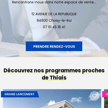
Rencontrons-nous dans notre espace de vente...
12 AVENUE DE LA REPUBLIQUE
94600 Choisy-le-Roi
07 61 45 18 41
PRENDRE RENDEZ-VOUS
Découvrez nos programmes proches
de Thiais
GRAND LANCEMENT
O