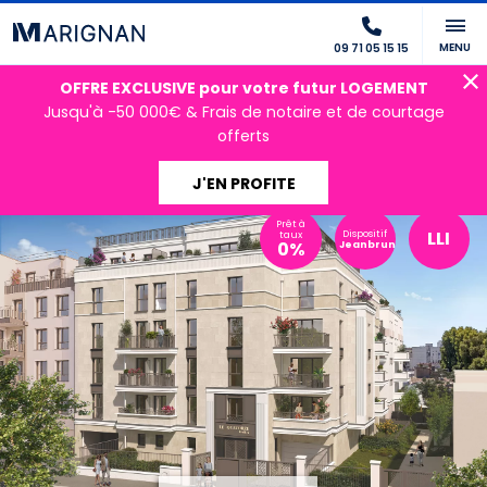
MENU
09 71 05 15 15
OFFRE EXCLUSIVE pour votre futur LOGEMENT
Jusqu'à -50 000€ & Frais de notaire et de courtage
offerts
J'EN PROFITE
Prêt à
LLI
Dispositif
taux
0%
Jeanbrun