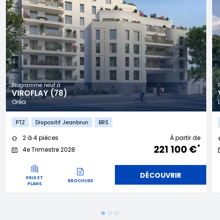
Programme neuf à
VIROFLAY (78)
Oréa
PTZ
Dispositif Jeanbrun
BRS
2 à 4 pièces
À partir de
*
221 100 €
4e Trimestre 2028
DÉCOUVRIR
PRIX ET
BROCHURE
PLANS