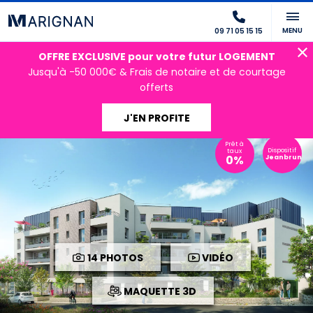
MENU
09 71 05 15 15
OFFRE EXCLUSIVE pour votre futur LOGEMENT
Jusqu'à -50 000€ & Frais de notaire et de courtage
offerts
J'EN PROFITE
Prêt à
Dispositif
taux
0%
Jeanbrun
14 PHOTOS
VIDÉO
MAQUETTE 3D