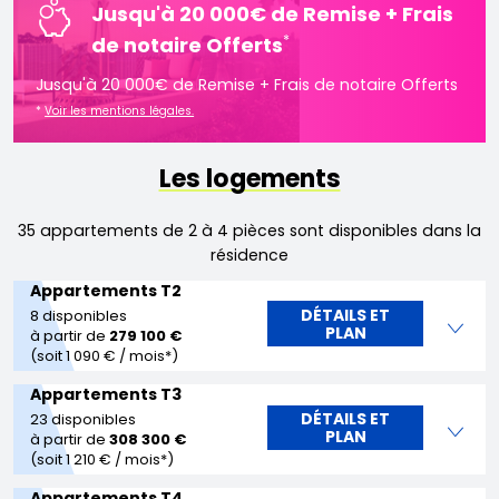
Jusqu'à 20 000€ de Remise + Frais
*
de notaire Offerts
Jusqu'à 20 000€ de Remise + Frais de notaire Offerts
*
Voir les mentions légales.
Les logements
35 appartements de 2 à 4 pièces sont disponibles dans la
résidence
Appartements T2
DÉTAILS ET
8 disponibles
PLAN
à partir de
279 100 €
(soit 1 090 € / mois*)
Appartements T3
DÉTAILS ET
23 disponibles
PLAN
à partir de
308 300 €
(soit 1 210 € / mois*)
Appartements T4