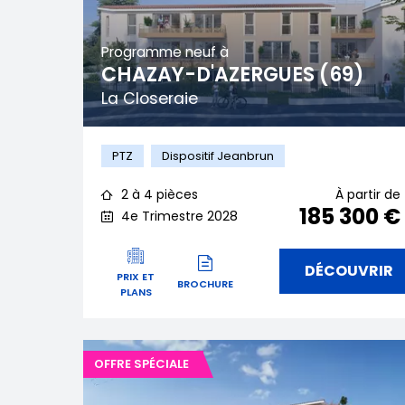
Programme neuf à
CHAZAY-D'AZERGUES (69)
La Closeraie
PTZ
Dispositif Jeanbrun
2 à 4 pièces
À partir de
185 300 €
4e Trimestre 2028
DÉCOUVRIR
PRIX ET
BROCHURE
PLANS
OFFRE SPÉCIALE