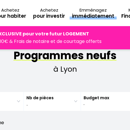
Achetez
Achetez
Emménagez
ur habiter
pour investir
immédiatement
Fi
Rhône
Lyon
XCLUSIVE pour votre futur LOGEMENT
0€ & Frais de notaire et de courtage offerts
Programmes neufs
à Lyon
Nb de pièces
Budget max
he