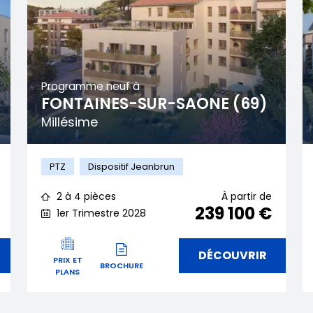
Programme neuf à
FONTAINES-SUR-SAONE (69)
Millésime
PTZ
Dispositif Jeanbrun
2 à 4 pièces
À partir de
239 100 €
1er Trimestre 2028
DÉCOUVRIR
PRIX ET
BROCHURE
PLANS