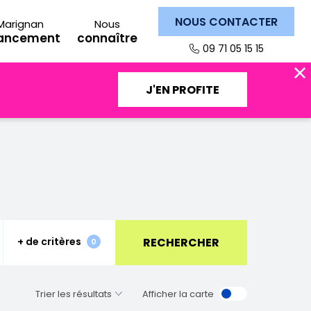
NOUS CONTACTER
Marignan
Nous
nancement
connaître
09 71 05 15 15
J'EN PROFITE
RECHERCHER
+ de critères
Fermer
0
Afficher la carte