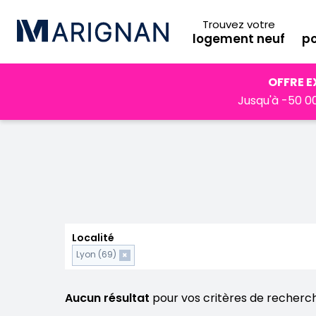
Trouvez votre
logement neuf
po
Accueil
Programmes neufs
Auvergne-Rhône-Alpes
OFFRE E
Jusqu'à -50 00
Localité
Lyon (69)
×
Aucun résultat
pour vos critères de recherc