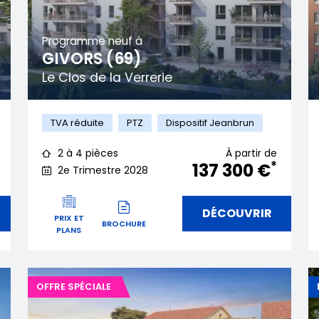
Programme neuf à
GIVORS (69)
Le Clos de la Verrerie
TVA réduite
PTZ
Dispositif Jeanbrun
2 à 4 pièces
À partir de
*
137 300 €
2e Trimestre 2028
DÉCOUVRIR
PRIX ET
BROCHURE
PLANS
OFFRE SPÉCIALE