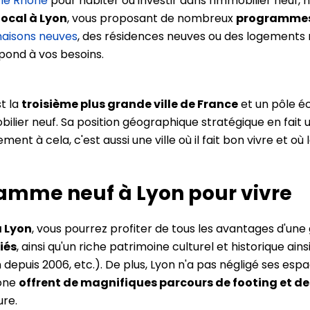
le Rhône
pour habiter ou investir dans l'immobilier neuf, 
local à Lyon
, vous proposant de nombreux
programmes 
aisons neuves
, des résidences neuves ou des logements n
pond à vos besoins.
t la
troisième plus grande ville de France
et un pôle é
obilier neuf. Sa position géographique stratégique en fai
ement à cela, c'est aussi une ville où il fait bon vivre et
amme neuf à Lyon pour vivre
 Lyon
, vous pourrez profiter de tous les avantages d'une 
iés
, ainsi qu'un riche patrimoine culturel et historique ain
depuis 2006, etc.). De plus, Lyon n'a pas négligé ses esp
hône
offrent de magnifiques parcours de footing et d
ure.