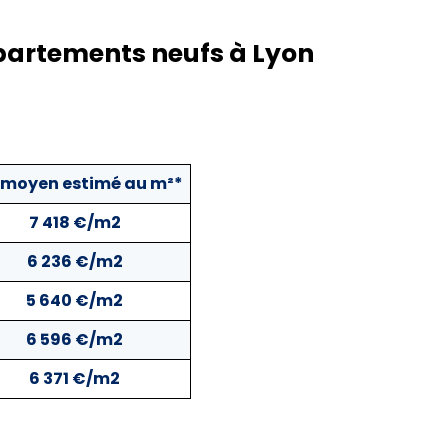
partements neufs à Lyon
x moyen estimé au m²*
7 418 €/m2
6 236 €/m2
5 640 €/m2
6 596 €/m2
6 371 €/m2