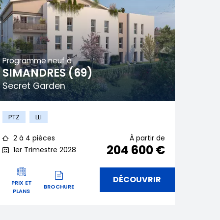
Programme neuf à
SIMANDRES (69)
Secret Garden
PTZ
LLI
2 à 4 pièces
À partir de
204 600 €
1er Trimestre 2028
DÉCOUVRIR
PRIX ET
BROCHURE
PLANS