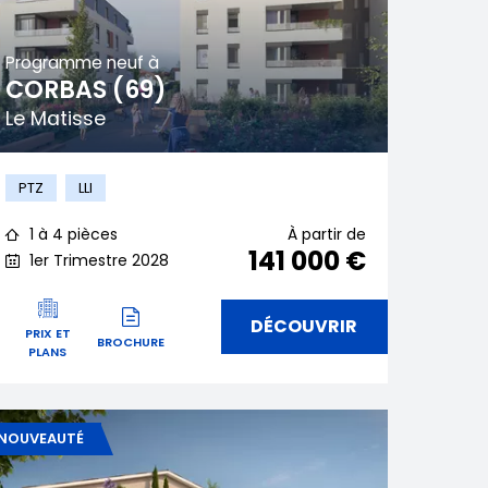
Programme neuf à
CORBAS (69)
Le Matisse
PTZ
LLI
1 à 4 pièces
À partir de
141 000 €
1er Trimestre 2028
DÉCOUVRIR
PRIX ET
BROCHURE
PLANS
NOUVEAUTÉ