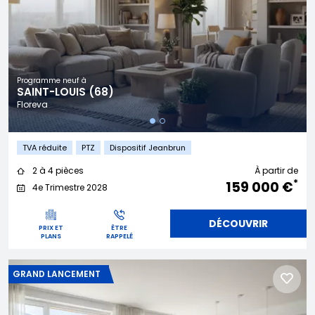
Programme neuf à
SAINT-LOUIS (68)
Floreva
TVA réduite
PTZ
Dispositif Jeanbrun
2 à 4 pièces
À partir de
*
159 000 €
4e Trimestre 2028
DÉCOUVRIR
PRIX ET
ÊTRE
PLANS
RAPPELÉ
GRAND LANCEMENT