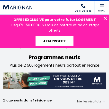
MENU
09 71 05 15 15
OFFRE EXCLUSIVE pour votre futur LOGEMENT
Jusqu'à -50 000€ & Frais de notaire et de courtage
offerts
J'EN PROFITE
Accueil
Programmes neufs
offres speciales janvier 2025 toulouse
Programmes neufs
Plus de 2 500 logements neufs partout en France
2 logements
dans 1 résidence