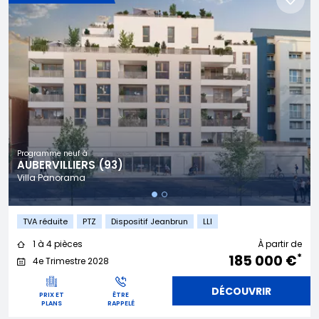
Programme neuf à
AUBERVILLIERS (93)
Villa Panorama
TVA réduite
PTZ
Dispositif Jeanbrun
LLI
1 à 4 pièces
À partir de
*
185 000 €
4e Trimestre 2028
DÉCOUVRIR
PRIX ET
ÊTRE
PLANS
RAPPELÉ