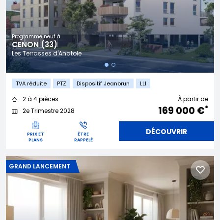
Programme neuf à
CENON (33)
Les Terrasses d'Anatole
TVA réduite
PTZ
Dispositif Jeanbrun
LLI
2 à 4 pièces
À partir de
*
169 000 €
2e Trimestre 2028
DÉCOUVRIR
PRIX ET
ÊTRE
PLANS
RAPPELÉ
GRAND LANCEMENT