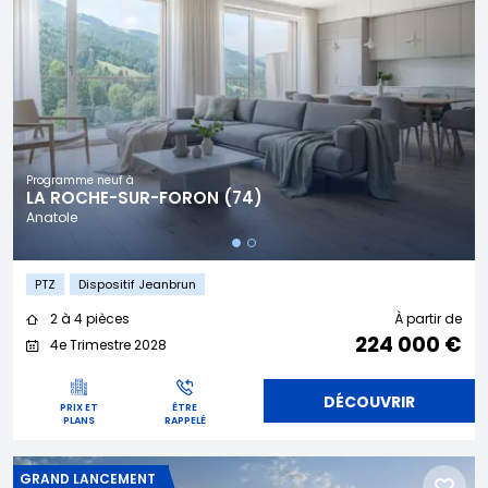
Programme neuf à
LA ROCHE-SUR-FORON (74)
Anatole
PTZ
Dispositif Jeanbrun
2 à 4 pièces
À partir de
224 000 €
4e Trimestre 2028
DÉCOUVRIR
PRIX ET
ÊTRE
PLANS
RAPPELÉ
GRAND LANCEMENT