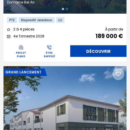
Domaine Bel Air
PTZ
Dispositif Jeanbrun
LLI
2 à 4 pièces
À partir de
189 000 €
4e Trimestre 2028
DÉCOUVRIR
PRIX ET
ÊTRE
PLANS
RAPPELÉ
GRAND LANCEMENT