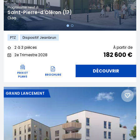
Programme neuf à
Saint-Pierre-d'Oléron (17)
Oléa
PTZ
Dispositif Jeanbrun
2 à 3 pièces
À partir de
182 600 €
2e Trimestre 2028
DÉCOUVRIR
PRIX ET
BROCHURE
PLANS
GRAND LANCEMENT