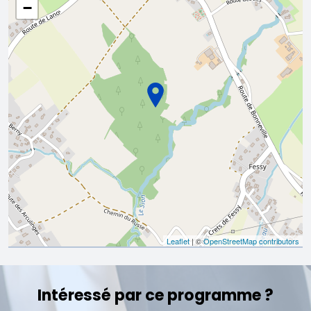
−
Leaflet
| ©
OpenStreetMap contributors
Intéressé par ce programme ?