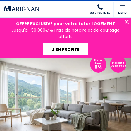
MENU
09 71 05 15 15
OFFRE EXCLUSIVE pour votre futur LOGEMENT
Jusqu'à -50 000€ & Frais de notaire et de courtage
offerts
J'EN PROFITE
Prêt à
Dispositif
taux
0%
Jeanbrun