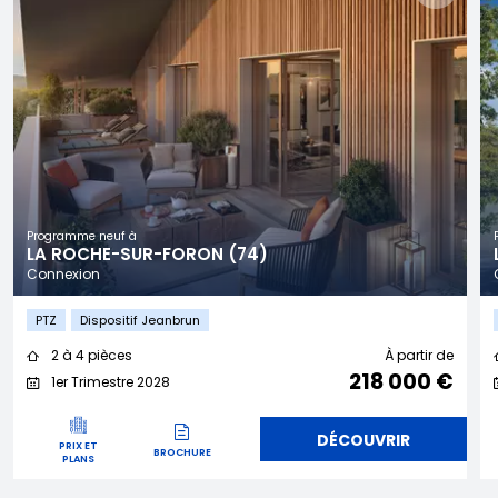
Programme neuf à
LA ROCHE-SUR-FORON (74)
Connexion
PTZ
Dispositif Jeanbrun
2 à 4 pièces
À partir de
218 000 €
1er Trimestre 2028
DÉCOUVRIR
PRIX ET
BROCHURE
PLANS