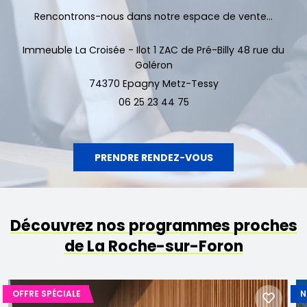
Rencontrons-nous dans notre espace de vente...
Immeuble La Croisée - Ilot 1 ZAC de Pré-Billy 48 rue du
Goléron
74370 Epagny Metz-Tessy
06 25 23 44 75
PRENDRE RENDEZ-VOUS
Découvrez nos programmes proches
de La Roche-sur-Foron
OFFRE SPÉCIALE
N