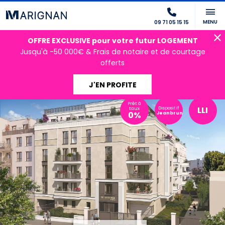
MENU
09 71 05 15 15
OFFRE EXCLUSIVE pour votre futur LOGEMENT
Jusqu'à -50 000€ & Frais de notaire et de courtage
offerts
J'EN PROFITE
Prêt à
LLI
Dispositif
taux
0%
Jeanbrun