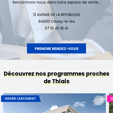
Rencontrons-nous dans notre espace de vente...
12 AVENUE DE LA REPUBLIQUE
94600 Choisy-le-Roi
07 61 45 18 41
PRENDRE RENDEZ-VOUS
Découvrez nos programmes proches
de Thiais
GRAND LANCEMENT
O