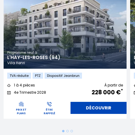
Programme neuf à
L'HAY-LES-ROSES (94)
Villa Henri
TVA réduite
PTZ
Dispositif Jeanbrun
1 à 4 pièces
À partir de
*
228 000 €
4e Trimestre 2028
DÉCOUVRIR
PRIX ET
ÊTRE
PLANS
RAPPELÉ