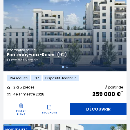
Programme neuf à
Fontenay-aux-Roses (92)
L'Orée des Vergers
TVA réduite
PTZ
Dispositif Jeanbrun
2 à 5 pièces
À partir de
*
259 000 €
4e Trimestre 2028
DÉCOUVRIR
PRIX ET
BROCHURE
PLANS
NOUVEAUTÉ