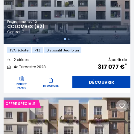
Programme neuf à
COLOMBES (92)
Central C
TVA réduite
PTZ
Dispositif Jeanbrun
2 pièces
À partir de
*
317 077 €
4e Trimestre 2028
DÉCOUVRIR
PRIX ET
BROCHURE
PLANS
OFFRE SPÉCIALE