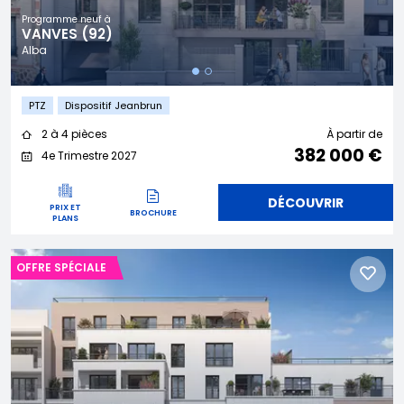
Programme neuf à
VANVES (92)
Alba
PTZ
Dispositif Jeanbrun
2 à 4 pièces
À partir de
382 000 €
4e Trimestre 2027
DÉCOUVRIR
PRIX ET
BROCHURE
PLANS
OFFRE SPÉCIALE