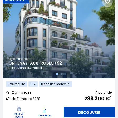
Programme neuf à
FONTENAY-AUX-ROSES (92)
Les Horizons du Paradis
TVA réduite
PTZ
Dispositif Jeanbrun
2 à 4 pièces
À partir de
*
288 300 €
4e Trimestre 2028
DÉCOUVRIR
PRIX ET
BROCHURE
PLANS