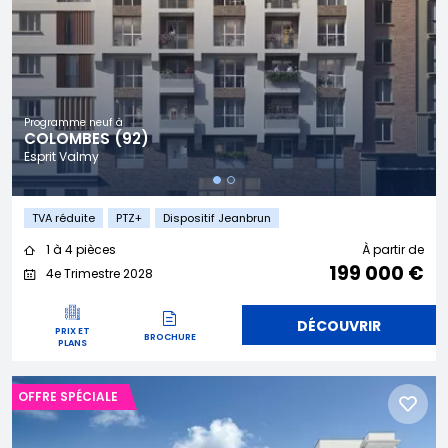
Programme neuf à
COLOMBES (92)
Esprit Valmy
TVA réduite
PTZ+
Dispositif Jeanbrun
1 à 4 pièces
À partir de
199 000 €
4e Trimestre 2028
DÉCOUVRIR
PRIX ET
BROCHURE
PLANS
OFFRE SPÉCIALE