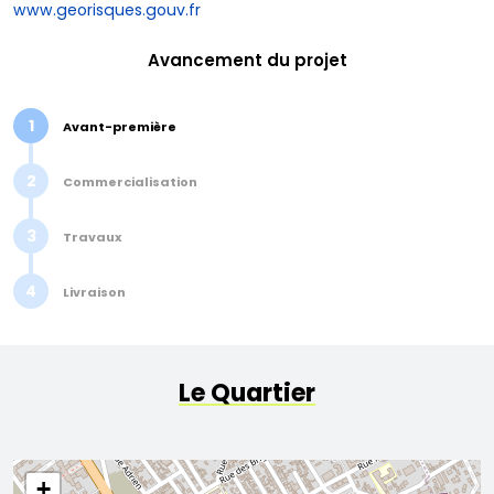
www.georisques.gouv.fr
Avancement du projet
1
Avant-première
2
Commercialisation
3
Travaux
4
Livraison
Le Quartier
+