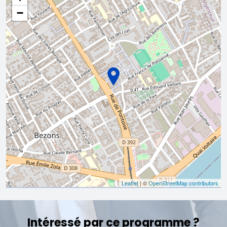
−
Leaflet
| ©
OpenStreetMap contributors
Intéressé par ce programme ?