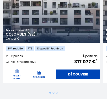
Programme neuf à
COLOMBES (92)
Central C
TVA réduite
PTZ
Dispositif Jeanbrun
2 pièces
À partir de
*
317 077 €
4e Trimestre 2028
DÉCOUVRIR
PRIX ET
BROCHURE
PLANS