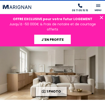
MENU
09 71 05 15 15
OFFRE EXCLUSIVE pour votre futur LOGEMENT
Jusqu'à -50 000€ & Frais de notaire et de courtage
offerts
J'EN PROFITE
1 PHOTO