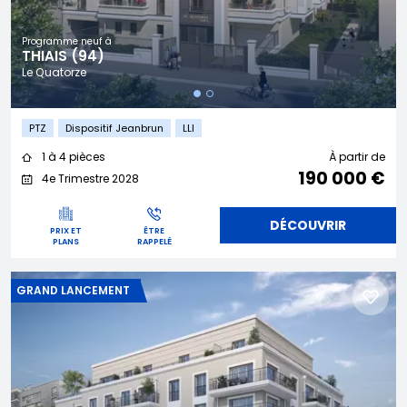
Programme neuf à
THIAIS (94)
Le Quatorze
PTZ
Dispositif Jeanbrun
LLI
1 à 4 pièces
À partir de
190 000 €
4e Trimestre 2028
DÉCOUVRIR
PRIX ET
ÊTRE
PLANS
RAPPELÉ
GRAND LANCEMENT