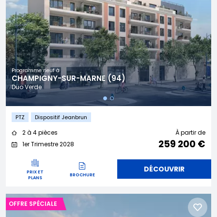
Programme neuf à
CHAMPIGNY-SUR-MARNE (94)
Duo Verde
PTZ
Dispositif Jeanbrun
2 à 4 pièces
À partir de
259 200 €
1er Trimestre 2028
DÉCOUVRIR
PRIX ET
BROCHURE
PLANS
OFFRE SPÉCIALE