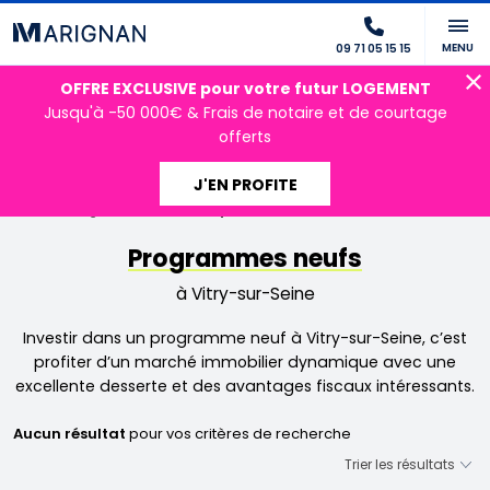
MENU
09 71 05 15 15
OFFRE EXCLUSIVE pour votre futur LOGEMENT
Jusqu'à -50 000€ & Frais de notaire et de courtage
offerts
J'EN PROFITE
Accueil
Programmes neufs
Vitry-sur-Seine
Programmes neufs
à Vitry-sur-Seine
Investir dans un programme neuf à Vitry-sur-Seine, c’est
profiter d’un marché immobilier dynamique avec une
excellente desserte et des avantages fiscaux intéressants.
Aucun résultat
pour vos critères de recherche