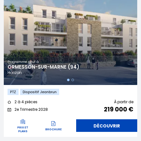
Programme neuf à
ORMESSON-SUR-MARNE (94)
Horizon
PTZ
Dispositif Jeanbrun
2 à 4 pièces
À partir de
219 000 €
2e Trimestre 2028
DÉCOUVRIR
PRIX ET
BROCHURE
PLANS