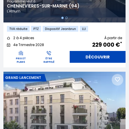
Programme neuf à
CHENNEVIERES-SUR-MARNE (94)
L'Atrium
TVA réduite
PTZ
Dispositif Jeanbrun
LLI
2 à 4 pièces
À partir de
*
229 000 €
4e Trimestre 2028
DÉCOUVRIR
PRIX ET
ÊTRE
PLANS
RAPPELÉ
GRAND LANCEMENT