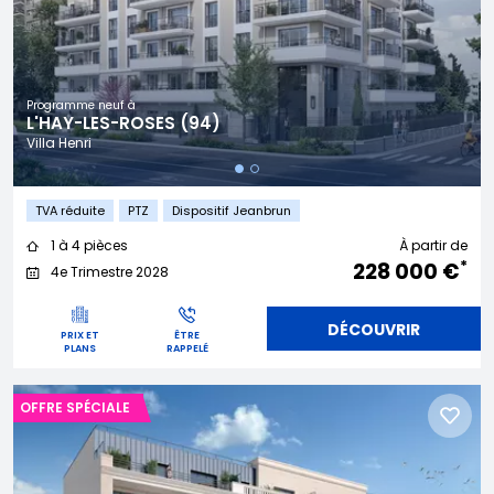
Programme neuf à
L'HAY-LES-ROSES (94)
Villa Henri
TVA réduite
PTZ
Dispositif Jeanbrun
1 à 4 pièces
À partir de
*
228 000 €
4e Trimestre 2028
DÉCOUVRIR
PRIX ET
ÊTRE
PLANS
RAPPELÉ
OFFRE SPÉCIALE