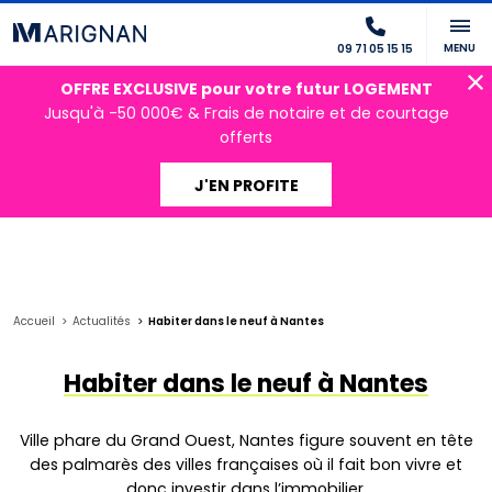
MENU
09 71 05 15 15
OFFRE EXCLUSIVE pour votre futur LOGEMENT
Jusqu'à -50 000€ & Frais de notaire et de courtage
offerts
J'EN PROFITE
Accueil
Actualités
Habiter dans le neuf à Nantes
Habiter dans le neuf à Nantes
Ville phare du Grand Ouest, Nantes figure souvent en tête
des palmarès des villes françaises où il fait bon vivre et
donc investir dans l’immobilier.