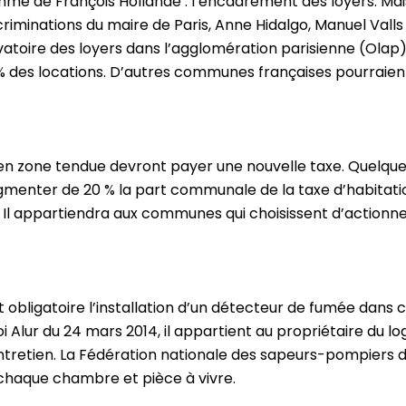
mme de François Hollande : l’encadrement des loyers. Mais
criminations du maire de Paris, Anne Hidalgo, Manuel Vall
ervatoire des loyers dans l’agglomération parisienne (Olap) 
0 % des locations. D’autres communes françaises pourra
 en zone tendue devront payer une nouvelle taxe. Quelque
augmenter de 20 % la part communale de la taxe d’habita
. Il appartiendra aux communes qui choisissent d’actionne
nt obligatoire l’installation d’un détecteur de fumée dan
loi Alur du 24 mars 2014, il appartient au propriétaire du
on entretien. La Fédération nationale des sapeurs-pompier
s chaque chambre et pièce à vivre.