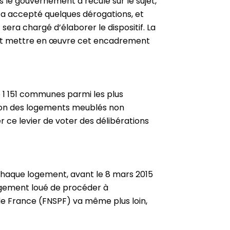
 le gouvernement a reculé sur le sujet,
s a accepté quelques dérogations, et
sera chargé d’élaborer le dispositif. La
ient mettre en œuvre cet encadrement
 1 151 communes parmi les plus
tion des logements meublés non
r ce levier de voter des délibérations
s chaque logement, avant le 8 mars 2015
 logement loué de procéder à
s de France (FNSPF) va même plus loin,