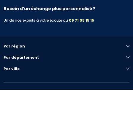
Besoin d’un échange plus personnalisé ?
Un de nos experts à votre écoute au
09 71 05 15 15
Par région
Par département
Par ville
Votre projet immobilier
Nous connaître
Préférences de cookies
|
Plan du site
|
Mentions légales
|