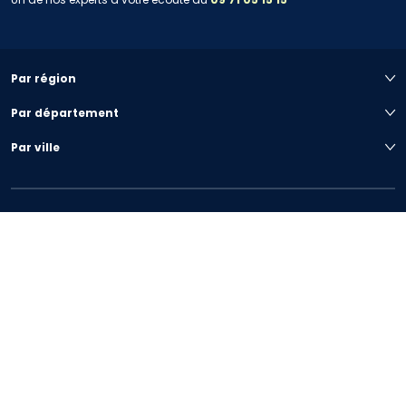
Par région
Par département
Par ville
Votre projet immobilier
Nous connaître
Préférences de cookies
|
Plan du site
|
Mentions légales
|
Conditions générales
|
Politique de confidentialité
© COPYRIGHT MARIGNAN 2020