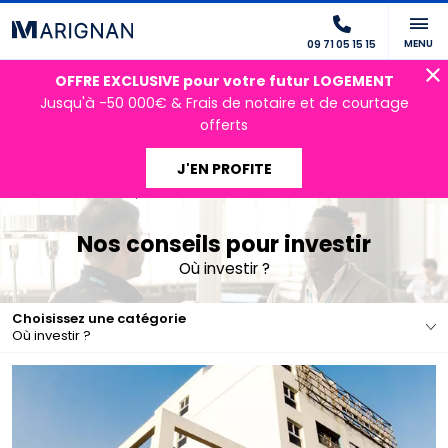
MENU
09 71 05 15 15
OFFRE EXCLUSIVE pour votre futur LOGEMENT
Jusqu'à -50 000€ & Frais de notaire et de courtage
offerts
J'EN PROFITE
Accueil
Nos conseils pour investir
Où investir ?
Nos conseils pour investir
Où investir ?
Choisissez une catégorie
Où investir ?