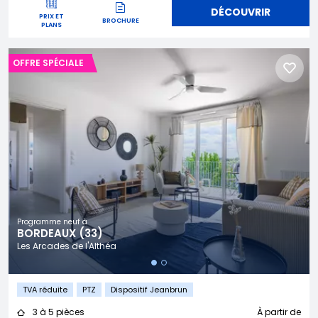
DÉCOUVRIR
PRIX ET
BROCHURE
PLANS
OFFRE SPÉCIALE
Programme neuf à
BORDEAUX (33)
Les Arcades de l'Althéa
TVA réduite
PTZ
Dispositif Jeanbrun
3 à 5 pièces
À partir de