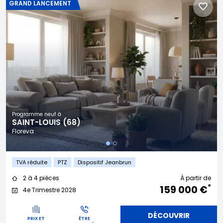
GRAND LANCEMENT
Programme neuf à
SAINT-LOUIS (68)
Floreva
TVA réduite
PTZ
Dispositif Jeanbrun
2 à 4 pièces
À partir de
*
159 000 €
4e Trimestre 2028
DÉCOUVRIR
PRIX ET
ÊTRE