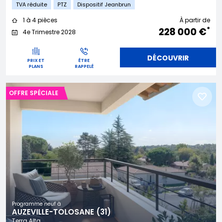
TVA réduite
PTZ
Dispositif Jeanbrun
1 à 4 pièces
À partir de
*
228 000 €
4e Trimestre 2028
DÉCOUVRIR
PRIX ET
ÊTRE
PLANS
RAPPELÉ
OFFRE SPÉCIALE
Programme neuf à
AUZEVILLE-TOLOSANE (31)
Terra Alta