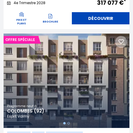
*
317 077 €
4e Trimestre 2028
DÉCOUVRIR
PRIX ET
BROCHURE
PLANS
OFFRE SPÉCIALE
Programme neuf à
COLOMBES (92)
Esprit Valmy