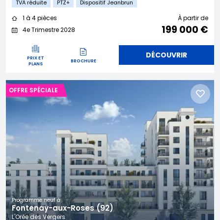
TVA réduite
PTZ+
Dispositif Jeanbrun
1 à 4 pièces
À partir de
199 000 €
4e Trimestre 2028
DÉCOUVRIR
PRIX ET
BROCHURE
PLANS
OFFRE SPÉCIALE
Programme neuf à
Fontenay-aux-Roses (92)
L'Orée des Vergers