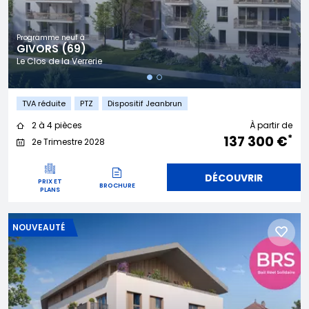
Programme neuf à
GIVORS (69)
Le Clos de la Verrerie
TVA réduite
PTZ
Dispositif Jeanbrun
2 à 4 pièces
À partir de
*
137 300 €
2e Trimestre 2028
DÉCOUVRIR
PRIX ET
BROCHURE
PLANS
NOUVEAUTÉ