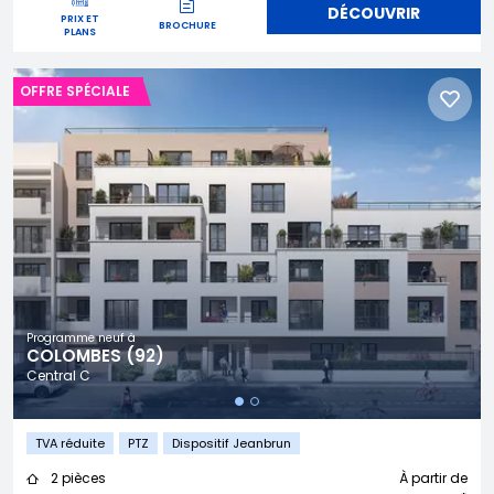
DÉCOUVRIR
PRIX ET
BROCHURE
PLANS
OFFRE SPÉCIALE
Programme neuf à
COLOMBES (92)
Central C
TVA réduite
PTZ
Dispositif Jeanbrun
2 pièces
À partir de