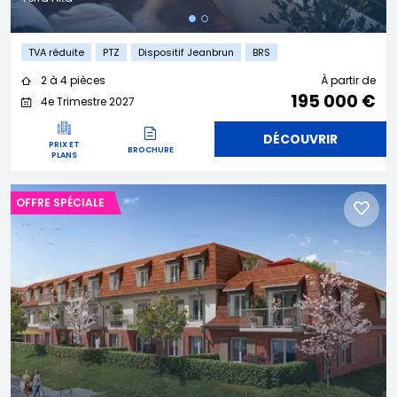
TVA réduite
PTZ
Dispositif Jeanbrun
BRS
2 à 4 pièces
À partir de
195 000 €
4e Trimestre 2027
DÉCOUVRIR
PRIX ET
BROCHURE
PLANS
OFFRE SPÉCIALE