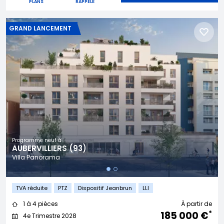
PLANS
RAPPELÉ
GRAND LANCEMENT
Programme neuf à
AUBERVILLIERS (93)
Villa Panorama
TVA réduite
PTZ
Dispositif Jeanbrun
LLI
1 à 4 pièces
À partir de
*
185 000 €
4e Trimestre 2028