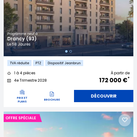
Programme neuf à
Drancy (93)
Le 58 Jaurès
TVA réduite
PTZ
Dispositif Jeanbrun
1 à 4 pièces
À partir de
*
172 000 €
4e Trimestre 2028
DÉCOUVRIR
PRIX ET
BROCHURE
PLANS
OFFRE SPÉCIALE