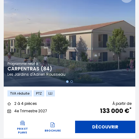
Programme neuf à
CARPENTRAS (84)
Les Jardins d'Adrien Rousseau
TVA réduite
PTZ
LLI
2 à 4 pièces
À partir de
*
133 000 €
4e Trimestre 2027
DÉCOUVRIR
PRIX ET
BROCHURE
PLANS