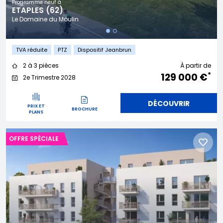
Programme neuf à
ETAPLES (62)
Le Domaine du Moulin
TVA réduite
PTZ
Dispositif Jeanbrun
2 à 3 pièces
À partir de
*
129 000 €
2e Trimestre 2028
DÉCOUVRIR
PRIX ET
BROCHURE
PLANS
OFFRE SPÉCIALE