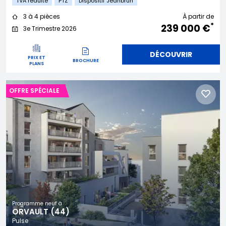
TVA réduite
PTZ
Dispositif Jeanbrun
3 à 4 pièces
À partir de
*
239 000 €
3e Trimestre 2026
DÉCOUVRIR
PRIX ET
BROCHURE
PLANS
OFFRE SPÉCIALE
Programme neuf à
ORVAULT (44)
Pulse