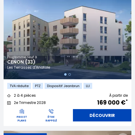
Programme neuf à
CENON (33)
Les Terrasses d'Anatole
TVA réduite
PTZ
Dispositif Jeanbrun
LLI
2 à 4 pièces
À partir de
*
169 000 €
2e Trimestre 2028
DÉCOUVRIR
PRIX ET
ÊTRE
PLANS
RAPPELÉ