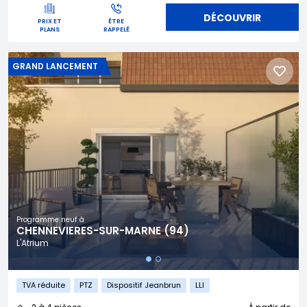
DÉCOUVRIR
PRIX ET
ÊTRE
PLANS
RAPPELÉ
GRAND LANCEMENT
Programme neuf à
CHENNEVIERES-SUR-MARNE (94)
L'Atrium
TVA réduite
PTZ
Dispositif Jeanbrun
LLI