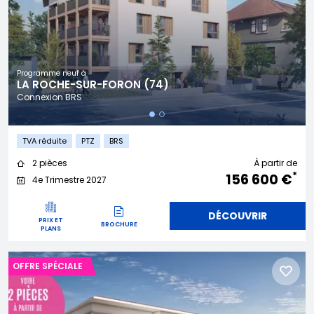
Programme neuf à
LA ROCHE-SUR-FORON (74)
Connexion BRS
TVA réduite
PTZ
BRS
2 pièces
À partir de
*
156 600 €
4e Trimestre 2027
DÉCOUVRIR
PRIX ET
BROCHURE
PLANS
OFFRE SPÉCIALE