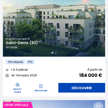
Programme neuf à
Saint-Denis (93)
Le Jade
TVA réduite
PTZ
1 à 4 pièces
À partir de
184 000 €
1er Trimestre 2028
DÉCOUVRIR
PRIX ET
BROCHURE
PLANS
OFFRE SPÉCIALE