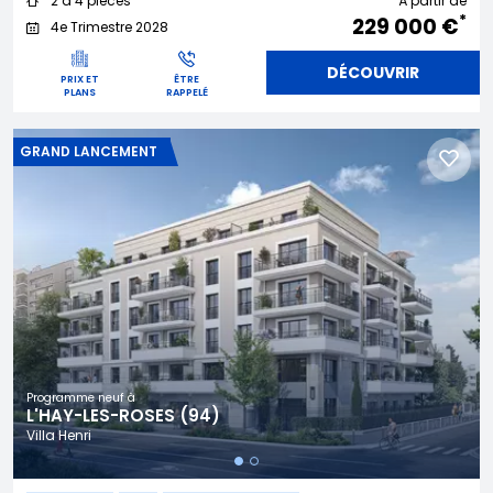
2 à 4 pièces
À partir de
*
229 000 €
4e Trimestre 2028
DÉCOUVRIR
PRIX ET
ÊTRE
PLANS
RAPPELÉ
GRAND LANCEMENT
Programme neuf à
L'HAY-LES-ROSES (94)
Villa Henri