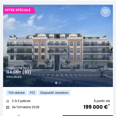
OFFRE SPÉCIALE
Programme neuf à
GAGNY (93)
Villa Mare
TVA réduite
PTZ
Dispositif Jeanbrun
2 à 3 pièces
À partir de
*
199 000 €
3e Trimestre 2028