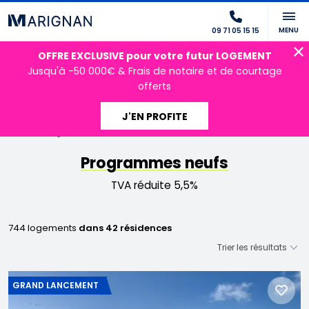
MENU
09 71 05 15 15
OFFRE EXCLUSIVE pour votre futur LOGEMENT
Jusqu'à -50 000€ & Frais de notaire et de courtage
offerts
J'EN PROFITE
Accueil
Programmes neufs
TVA réduite 5,5%
Programmes neufs
TVA réduite 5,5%
744 logements
dans 42 résidences
GRAND LANCEMENT