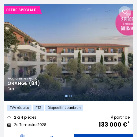
OFFRE SPÉCIALE
Programme neuf à
ORANGE (84)
Ora
TVA réduite
PTZ
Dispositif Jeanbrun
2 à 4 pièces
À partir de
*
133 000 €
2e Trimestre 2028