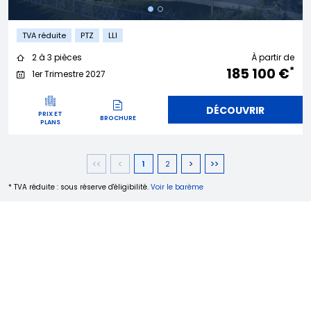
TVA réduite
PTZ
LLI
2 à 3 pièces
À partir de
*
185 100 €
1er Trimestre 2027
DÉCOUVRIR
PRIX ET
BROCHURE
PLANS
1
2
* TVA réduite : sous réserve d'éligibilité.
Voir le barème