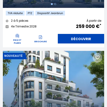
TVA réduite
PTZ
Dispositif Jeanbrun
2 à 5 pièces
À partir de
*
259 000 €
4e Trimestre 2028
DÉCOUVRIR
PRIX ET
BROCHURE
PLANS
NOUVEAUTÉ