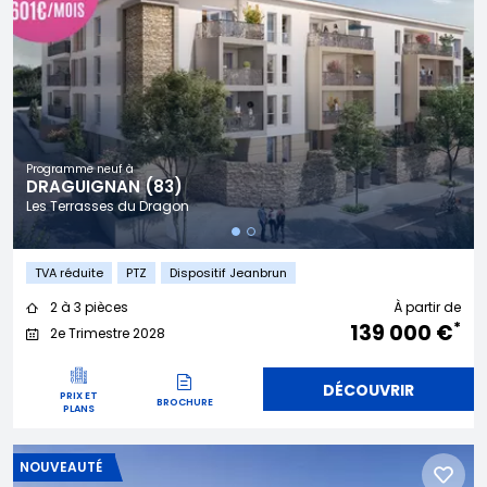
Programme neuf à
DRAGUIGNAN (83)
Les Terrasses du Dragon
TVA réduite
PTZ
Dispositif Jeanbrun
2 à 3 pièces
À partir de
*
139 000 €
2e Trimestre 2028
DÉCOUVRIR
PRIX ET
BROCHURE
PLANS
NOUVEAUTÉ