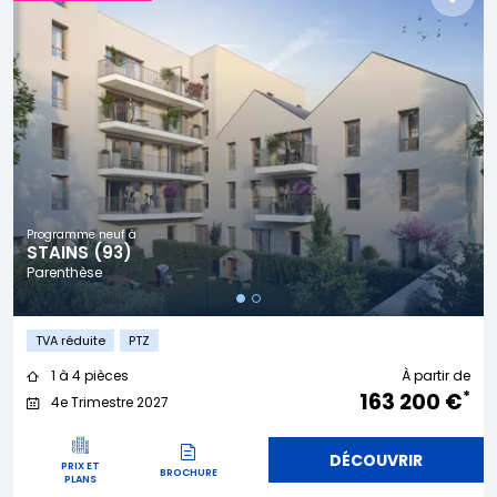
Programme neuf à
STAINS (93)
Parenthèse
TVA réduite
PTZ
1 à 4 pièces
À partir de
*
163 200 €
4e Trimestre 2027
DÉCOUVRIR
PRIX ET
BROCHURE
PLANS