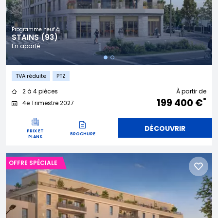
Programme neuf à
STAINS (93)
En aparté
TVA réduite
PTZ
2 à 4 pièces
À partir de
*
199 400 €
4e Trimestre 2027
DÉCOUVRIR
PRIX ET
BROCHURE
PLANS
OFFRE SPÉCIALE