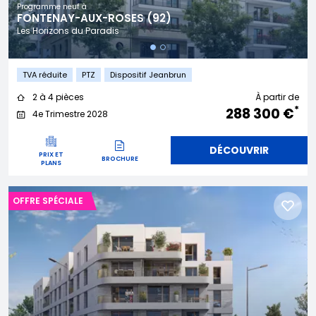
Programme neuf à
FONTENAY-AUX-ROSES (92)
Les Horizons du Paradis
TVA réduite
PTZ
Dispositif Jeanbrun
2 à 4 pièces
À partir de
*
288 300 €
4e Trimestre 2028
DÉCOUVRIR
PRIX ET
BROCHURE
PLANS
OFFRE SPÉCIALE