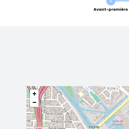
1
Avant-première
+
−