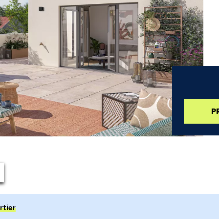
P
rtier