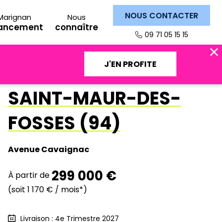
NOUS CONTACTER
Marignan
Nous
nancement
connaître
09 71 05 15 15
TRAVAUX EN COURS
J'EN PROFITE
SAINT-MAUR-DES-
FOSSES (94)
Avenue Cavaignac
299 000 €
À partir de
(soit 1 170 € / mois*)
Livraison : 4e Trimestre 2027