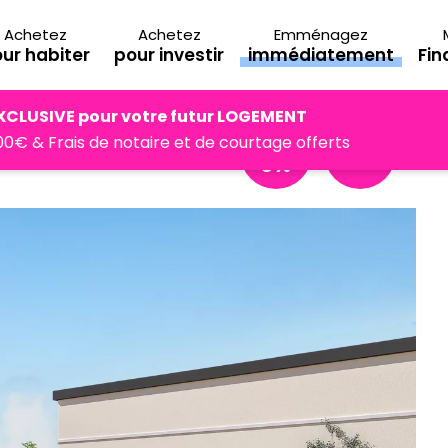
Achetez
Achetez
Emménagez
ur habiter
pour investir
immédiatement
Fi
XCLUSIVE pour votre futur LOGEMENT
Prêt à
0€ & Frais de notaire et de courtage offerts
Dispositif
taux
Jeanbrun
0%