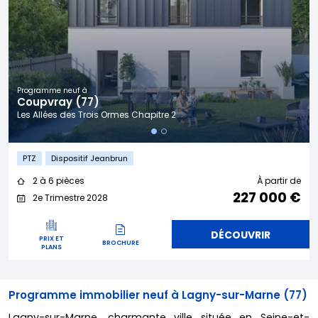
Programme neuf à
Coupvray (77)
Les Allées des Trois Ormes Chapitre 2
PTZ
Dispositif Jeanbrun
2 à 6 pièces
À partir de
227 000 €
2e Trimestre 2028
DÉCOUVRIR
PRIX ET
BROCHURE
PLANS
Programme immobilier neuf à Lagny-sur-Marne (77)
Lagny-sur-Marne, charmante ville située en Seine-et-