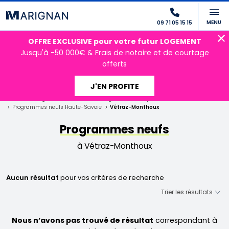
MENU
09 71 05 15 15
OFFRE EXCLUSIVE pour votre futur LOGEMENT
Jusqu'à -50 000€ & Frais de notaire et de courtage
offerts
J'EN PROFITE
Accueil
Programmes neufs
Auvergne-Rhône-Alpes
Programmes neufs Haute-Savoie
Vétraz-Monthoux
Programmes neufs
à Vétraz-Monthoux
Aucun résultat
pour vos critères de recherche
Nous n’avons pas trouvé de résultat
correspondant à