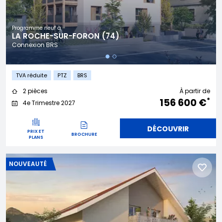
Programme neuf à
LA ROCHE-SUR-FORON (74)
Connexion BRS
TVA réduite
PTZ
BRS
2 pièces
À partir de
*
156 600 €
4e Trimestre 2027
DÉCOUVRIR
PRIX ET
BROCHURE
PLANS
NOUVEAUTÉ