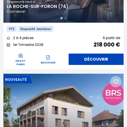
Programme neuf à
LA ROCHE-SUR-FORON (74)
Connexion
PTZ
Dispositif Jeanbrun
2 à 4 pièces
À partir de
218 000 €
1er Trimestre 2028
DÉCOUVRIR
PRIX ET
BROCHURE
PLANS
NOUVEAUTÉ