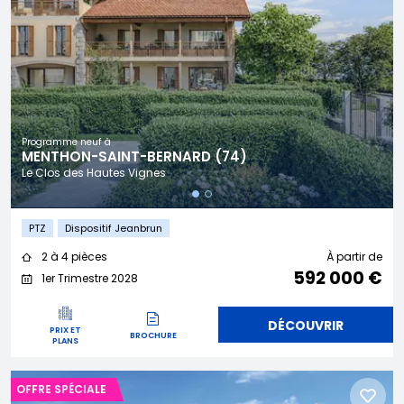
Programme neuf à
MENTHON-SAINT-BERNARD (74)
Le Clos des Hautes Vignes
PTZ
Dispositif Jeanbrun
2 à 4 pièces
À partir de
592 000 €
1er Trimestre 2028
DÉCOUVRIR
PRIX ET
BROCHURE
PLANS
OFFRE SPÉCIALE