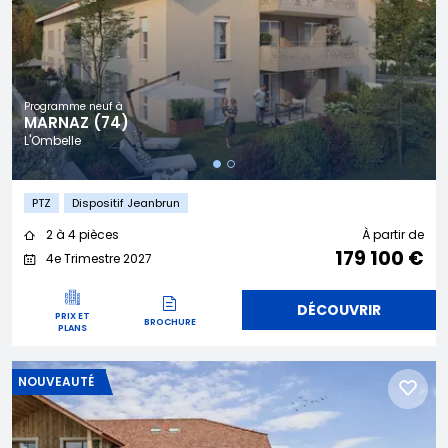
Programme neuf à
MARNAZ (74)
L'Ombelle
PTZ
Dispositif Jeanbrun
2 à 4 pièces
À partir de
179 100 €
4e Trimestre 2027
DÉCOUVRIR
PRIX ET
BROCHURE
PLANS
NOUVEAUTÉ