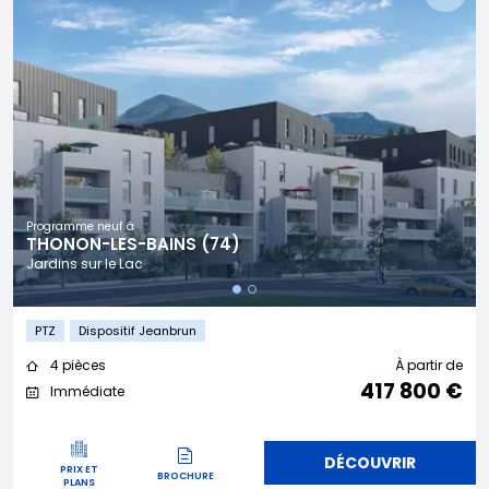
Programme neuf à
THONON-LES-BAINS (74)
Jardins sur le Lac
PTZ
Dispositif Jeanbrun
4 pièces
À partir de
417 800 €
Immédiate
DÉCOUVRIR
PRIX ET
BROCHURE
PLANS